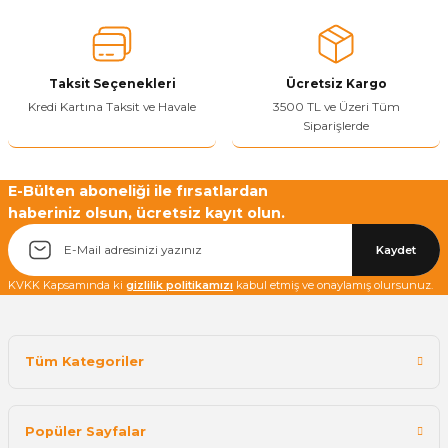
Ürün fiyatı diğer sitelerden daha pahalı.
Bu ürüne benzer farklı alternatifler olmalı.
Taksit Seçenekleri
Ücretsiz Kargo
Kredi Kartına Taksit ve Havale
3500 TL ve Üzeri Tüm
Siparişlerde
Yetkiliye Gönder
E-Bülten aboneliği ile fırsatlardan
haberiniz olsun, ücretsiz kayıt olun.
Kaydet
KVKK Kapsamında ki
gizlilik politikamızı
kabul etmiş ve onaylamış olursunuz.
Tüm Kategoriler
Popüler Sayfalar