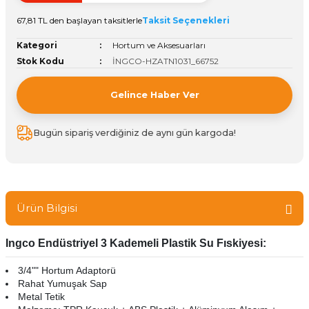
Vitrin Ara Ayakları
Askı Boruları ve Flanşları
Cam Kilidi
Piton Askı
Tutkal Çeşitleri
Fırça ve Spatula
Sıcak Hava Tabancası
Sabunluk
Pantolonluk
67,81 TL den başlayan taksitlerle
Taksit Seçenekleri
Kategori
Hortum ve Aksesuarları
Ayak Tablaları
Ara Ayak ve Aparatları
Sandık Kilitleri
Streç
El Rendesi
Şampuanlık
Stok Kodu
İNGCO-HZATN1031_66752
aları
Papuç Çeşitleri
Elektronik Kilitler
Vida, Dübel ve Çivi
Silikon Tabancaları
Tuvalet Fırçalığı
Gelince Haber Ver
Zımba Teli
Tuvalet Kağıtlılığı
Bugün sipariş verdiğiniz de aynı gün kargoda!
Zımpara Çeşitleri
Ürün Bilgisi
Ingco Endüstriyel 3 Kademeli Plastik Su Fıskiyesi:
3/4"" Hortum Adaptorü
Rahat Yumuşak Sap
Metal Tetik