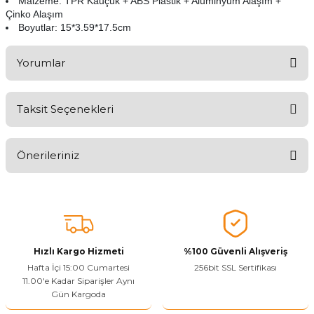
Malzeme: TPR Kauçuk + ABS Plastik + Alüminyum Alaşım +
Çinko Alaşım
Boyutlar: 15*3.59*17.5cm
Yorumlar
Taksit Seçenekleri
Ürünü Değerlendirerek Müşterilerimize Deneyiminizden Bahsedin
🤩
Önerileriniz
Ürünü Değerlendir
Bu ürünün fiyat bilgisi, resim, ürün açıklamalarında ve diğer
konularda yetersiz gördüğünüz noktaları öneri formunu kullanarak
tarafımıza iletebilirsiniz.
Görüş ve önerileriniz için teşekkür ederiz.
Hızlı Kargo Hizmeti
%100 Güvenli Alışveriş
Ürün resmi kalitesiz, bozuk veya görüntülenemiyor.
Hafta İçi 15:00 Cumartesi
256bit SSL Sertifikası
11.00'e Kadar Siparişler Aynı
Ürün açıklamasında eksik bilgiler bulunuyor.
Gün Kargoda
Sitenize Pek Güvenemedim