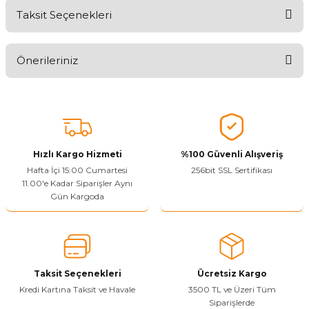
Taksit Seçenekleri
Ürünü Değerlendirerek Müşterilerimize Deneyiminizden Bahsedin
🤩
Önerileriniz
Ürünü Değerlendir
Bu ürünün fiyat bilgisi, resim, ürün açıklamalarında ve diğer
konularda yetersiz gördüğünüz noktaları öneri formunu kullanarak
tarafımıza iletebilirsiniz.
Görüş ve önerileriniz için teşekkür ederiz.
Hızlı Kargo Hizmeti
%100 Güvenli Alışveriş
Ürün resmi kalitesiz, bozuk veya görüntülenemiyor.
Hafta İçi 15:00 Cumartesi
256bit SSL Sertifikası
11.00'e Kadar Siparişler Aynı
Ürün açıklamasında eksik bilgiler bulunuyor.
Gün Kargoda
Sitenize Pek Güvenemedim
Ürün fiyatı diğer sitelerden daha pahalı.
Bu ürüne benzer farklı alternatifler olmalı.
Taksit Seçenekleri
Ücretsiz Kargo
Kredi Kartına Taksit ve Havale
3500 TL ve Üzeri Tüm
Siparişlerde