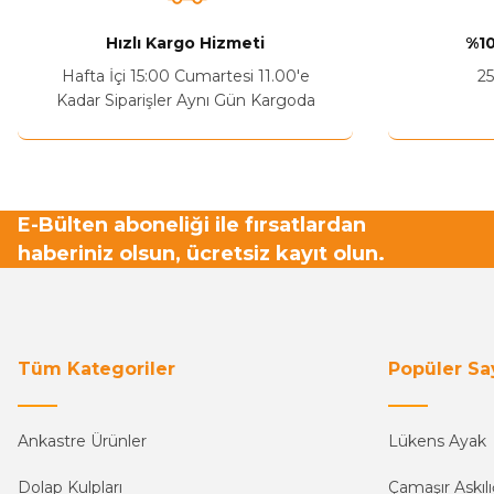
Hızlı Kargo Hizmeti
%10
Hafta İçi 15:00 Cumartesi 11.00'e
25
Kadar Siparişler Aynı Gün Kargoda
E-Bülten aboneliği ile fırsatlardan
haberiniz olsun, ücretsiz kayıt olun.
Tüm Kategoriler
Popüler Sa
Ankastre Ürünler
Lükens Ayak
Dolap Kulpları
Çamaşır Askılı