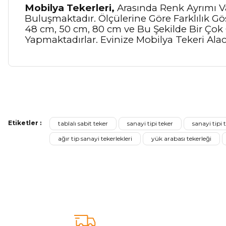
Mobilya Tekerleri,
Arasında Renk Ayrımı Var
Buluşmaktadır. Ölçülerine Göre Farklılık Gös
48 cm, 50 cm, 80 cm ve Bu Şekilde Bir Çok
Yapmaktadırlar. Evinize Mobilya Tekeri Alac
Bu ürünün fiyat bilgisi, resim, ürün açıklamalarında ve diğer ko
Görüş ve önerileriniz için teşekkür ederiz.
Etiketler :
tablalı sabit teker
sanayi tipi teker
sanayi tipi 
Ürün resmi kalitesiz, bozuk veya görüntülenemiyor.
ağır tip sanayi tekerlekleri
yük arabası tekerleği
Ürün açıklamasında eksik bilgiler bulunuyor.
Sitenize Pek Güvenemedim
Ürün fiyatı diğer sitelerden daha pahalı.
Bu ürüne benzer farklı alternatifler olmalı.