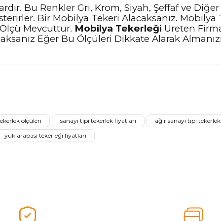
dır. Bu Renkler Gri, Krom, Siyah, Şeffaf ve Diğer
terirler. Bir Mobilya Tekeri Alacaksanız. Mobilya
 Ölçü Mevcuttur.
Mobilya Tekerleği
Üreten Firma
aksanız Eğer Bu Ölçüleri Dikkate Alarak Almanızı
nularda yetersiz gördüğünüz noktaları öneri formunu kullanarak tarafımız
Ürünü Değerlendirerek Müşterilerimize Deneyiminizden Bahsedin🤩
tekerlek ölçüleri
sanayi tipi tekerlek fiyatları
ağır sanayi tipi tekerlek 
Ürünü Değerlendir
yük arabası tekerleği fiyatları