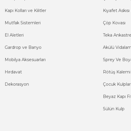
Kapı Kolları ve Kilitler
Kıyafet Askısı
Mutfak Sistemleri
Çöp Kovası
El Aletleri
Teka Ankastr
Gardrop ve Banyo
Akülü Vidala
Mobilya Aksesuarları
Sprey Ve Boya
Hırdavat
Rötüş Kalemi
Dekorasyon
Çocuk Kulplar
Beyaz Kapı Fit
Sülün Kulp