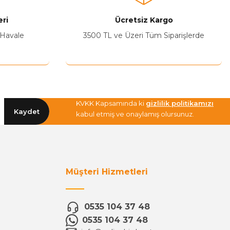
ri
Ücretsiz Kargo
 Havale
3500 TL ve Üzeri Tüm Siparişlerde
KVKK Kapsamında ki
gizlilik politikamızı
Kaydet
kabul etmiş ve onaylamış olursunuz.
Müşteri Hizmetleri
0535 104 37 48
0535 104 37 48