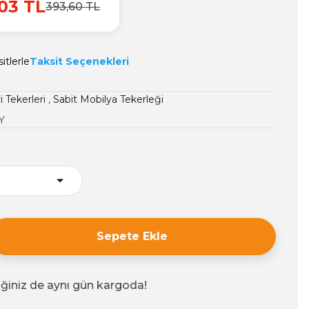
03 TL
393,60 TL
itlerle
Taksit Seçenekleri
 Tekerleri
,
Sabit Mobilya Tekerleği
Y
Sepete Ekle
iğiniz de aynı gün kargoda!