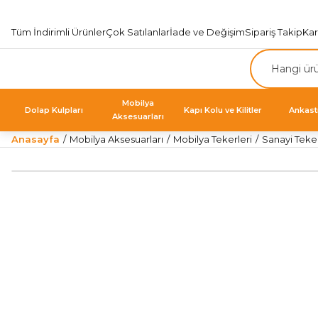
Tüm İndirimli Ürünler
Çok Satılanlar
İade ve Değişim
Sipariş Takip
Ka
Mobilya
Dolap Kulpları
Kapı Kolu ve Kilitler
Ankast
Aksesuarları
Anasayfa
Mobilya Aksesuarları
Mobilya Tekerleri
Sanayi Teker