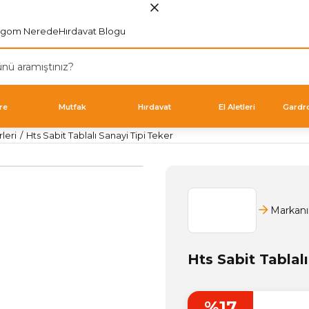
rgom Nerede
Hırdavat Blogu
re
Mutfak
Hırdavat
El Aletleri
Gardr
leri
Hts Sabit Tablalı Sanayi Tipi Teker
Markanı
Hts Sabit Tablal
%17