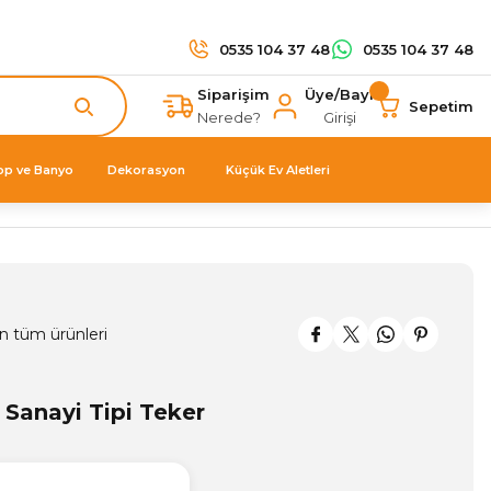
0535 104 37 48
0535 104 37 48
Siparişim
Üye/Bayi
Sepetim
Nerede?
Girişi
op ve Banyo
Dekorasyon
Küçük Ev Aletleri
n tüm ürünleri
ı Sanayi Tipi Teker