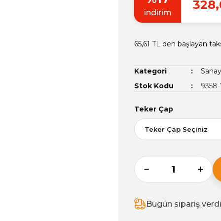
328,
indirim
65,61 TL den başlayan taks
Kategori
Sanayi
Stok Kodu
9358-
Teker Çap
Bugün sipariş verd