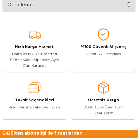
Önerileriniz
Ürünü Değerlendir
Bu ürünün fiyat bilgisi, resim, ürün açıklamalarında ve diğer
konularda yetersiz gördüğünüz noktaları öneri formunu kullanarak
tarafımıza iletebilirsiniz.
Görüş ve önerileriniz için teşekkür ederiz.
Hızlı Kargo Hizmeti
%100 Güvenli Alışveriş
Ürün resmi kalitesiz, bozuk veya görüntülenemiyor.
Hafta İçi 15:00 Cumartesi
256bit SSL Sertifikası
11.00'e Kadar Siparişler Aynı
Ürün açıklamasında eksik bilgiler bulunuyor.
Gün Kargoda
Sitenize Pek Güvenemedim
Ürün fiyatı diğer sitelerden daha pahalı.
Bu ürüne benzer farklı alternatifler olmalı.
Taksit Seçenekleri
Ücretsiz Kargo
Kredi Kartına Taksit ve Havale
3500 TL ve Üzeri Tüm
Siparişlerde
Yetkiliye Gönder
E-Bülten aboneliği ile fırsatlardan