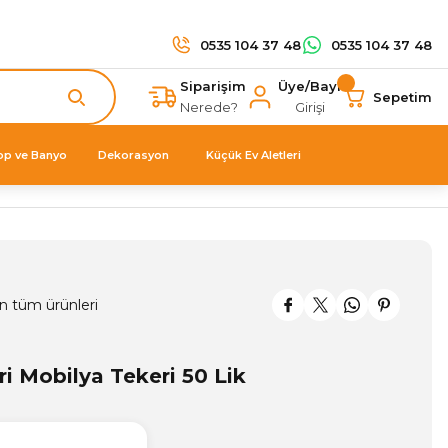
0535 104 37 48
0535 104 37 48
Siparişim
Üye/Bayi
Sepetim
Nerede?
Girişi
op ve Banyo
Dekorasyon
Küçük Ev Aletleri
n tüm ürünleri
ri Mobilya Tekeri 50 Lik