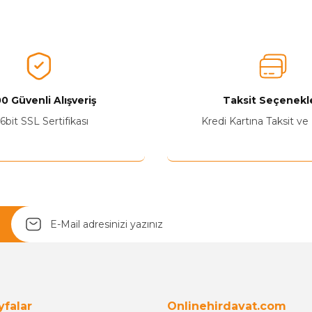
Ürünü Değerlendirerek Müşterilerimize Deneyiminizden Bahsedin🤩
Ürünü Değerlendir
0 Güvenli Alışveriş
Taksit Seçenekle
6bit SSL Sertifikası
Kredi Kartına Taksit ve
Yetkiliye Gönder
yfalar
Onlinehirdavat.com