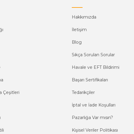
Hakkımızda
ğı
İletişim
Blog
Sıkça Sorulan Sorular
e
Havale ve EFT Bildirimi
ma
Başarı Sertifikaları
 Çeşitleri
Tedarikçiler
İptal ve İade Koşulları
ı
Pazarlığa Var mısın?
ili
Kişisel Veriler Politikası