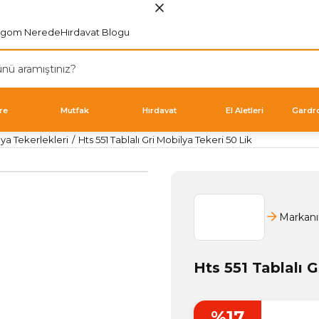
rgom Nerede
Hırdavat Blogu
re
Mutfak
Hırdavat
El Aletleri
Gardr
lya Tekerlekleri
Hts 551 Tablalı Gri Mobilya Tekeri 50 Lik
Markanı
Hts 551 Tablalı G
%17