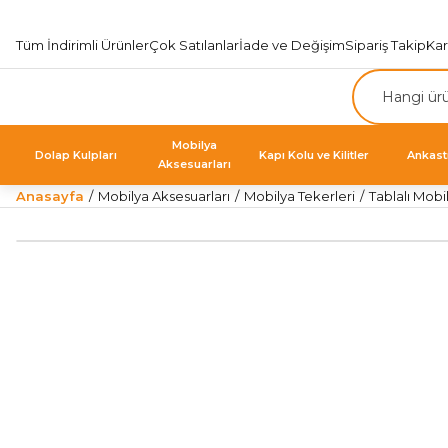
Tüm İndirimli Ürünler
Çok Satılanlar
İade ve Değişim
Sipariş Takip
Ka
Mobilya
Dolap Kulpları
Kapı Kolu ve Kilitler
Ankast
Aksesuarları
Anasayfa
Mobilya Aksesuarları
Mobilya Tekerleri
Tablalı Mobi