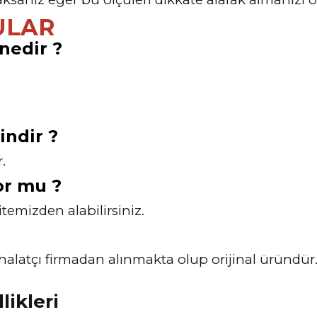
ULAR
nedir ?
indir ?
.
or mu ?
itemizden alabilirsiniz.
 ithalatçı firmadan alınmakta olup orijinal üründü
likleri