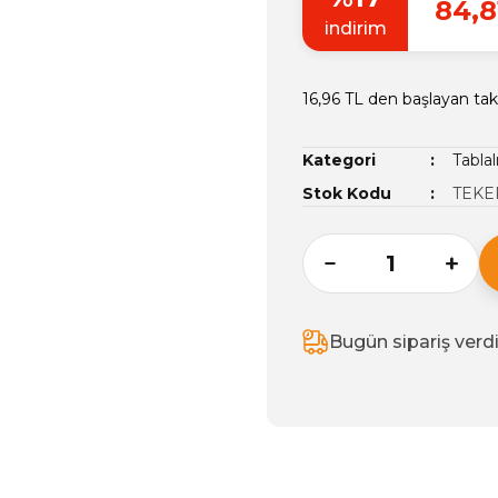
84,8
indirim
16,96 TL den başlayan taks
Kategori
Tablal
Stok Kodu
TEKE
Bugün sipariş verd