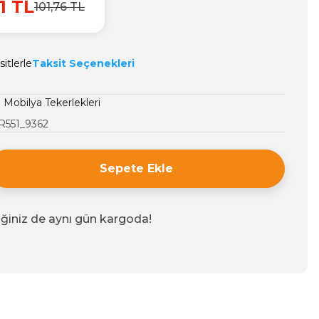
1 TL
101,76 TL
itlerle
Taksit Seçenekleri
ı Mobilya Tekerlekleri
R551_9362
Sepete Ekle
iğiniz de aynı gün kargoda!