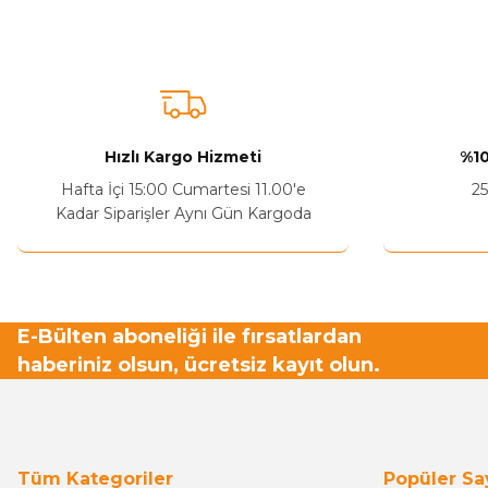
Görüş ve önerileriniz için teşekkür ederiz.
Ürün resmi kalitesiz, bozuk veya görüntülenemiyor.
Ürün açıklamasında eksik bilgiler bulunuyor.
Sitenize Pek Güvenemedim
Hızlı Kargo Hizmeti
%10
Ürün fiyatı diğer sitelerden daha pahalı.
Hafta İçi 15:00 Cumartesi 11.00'e
25
Bu ürüne benzer farklı alternatifler olmalı.
Kadar Siparişler Aynı Gün Kargoda
E-Bülten aboneliği ile fırsatlardan
haberiniz olsun, ücretsiz kayıt olun.
Tüm Kategoriler
Popüler Sa