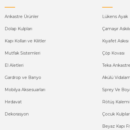
Ankastre Ürünler
Lükens Ayak
Dolap Kulpları
Çamaşır Askılı
Kapı Kolları ve Kilitler
Kıyafet Askısı
Mutfak Sistemleri
Çöp Kovası
El Aletleri
Teka Ankastr
Gardrop ve Banyo
Akülü Vidala
Mobilya Aksesuarları
Sprey Ve Boya
Hırdavat
Rötüş Kalemi
Dekorasyon
Çocuk Kulplar
Beyaz Kapı Fit