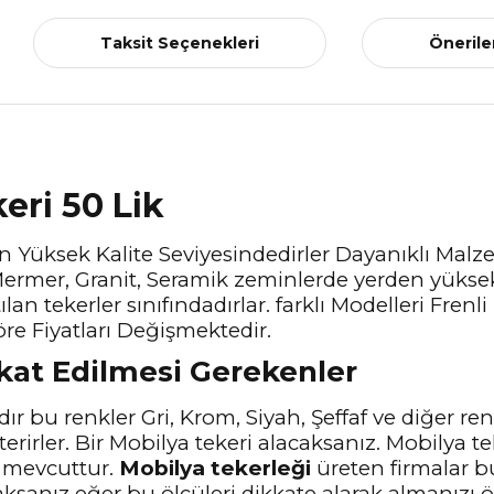
Taksit Seçenekleri
Önerile
keri 50 Lik
En Yüksek Kalite Seviyesindedirler Dayanıklı Malz
ermer, Granit, Seramik zeminlerde yerden yüksek
an tekerler sınıfındadırlar. farklı Modelleri Frenl
re Fiyatları Değişmektedir.
kkat Edilmesi Gerekenler
ır bu renkler Gri, Krom, Siyah, Şeffaf ve diğer ren
terirler. Bir Mobilya tekeri alacaksanız. Mobilya t
ü mevcuttur.
Mobilya tekerleği
üreten firmalar b
ksanız eğer bu ölçüleri dikkate alarak almanızı ön