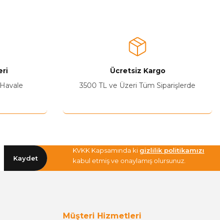
ri
Ücretsiz Kargo
 Havale
3500 TL ve Üzeri Tüm Siparişlerde
KVKK Kapsamında ki
gizlilik politikamızı
Kaydet
kabul etmiş ve onaylamış olursunuz.
Müşteri Hizmetleri