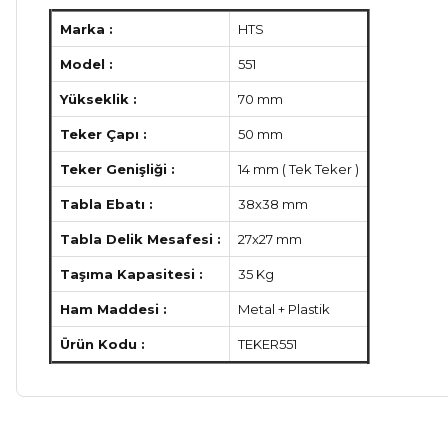
Marka :
HTS
Model :
551
Yükseklik :
70 mm
Teker Çapı :
50 mm
Teker Genişliği :
14 mm ( Tek Teker )
Tabla Ebatı :
38x38 mm
Tabla Delik Mesafesi :
27x27 mm
Taşıma Kapasitesi :
35 Kg
Ham Maddesi :
Metal + Plastik
Ürün Kodu :
TEKER551
Bu ürünün fiyat bilgisi, resim, ürün açıklamalarında ve diğer ko