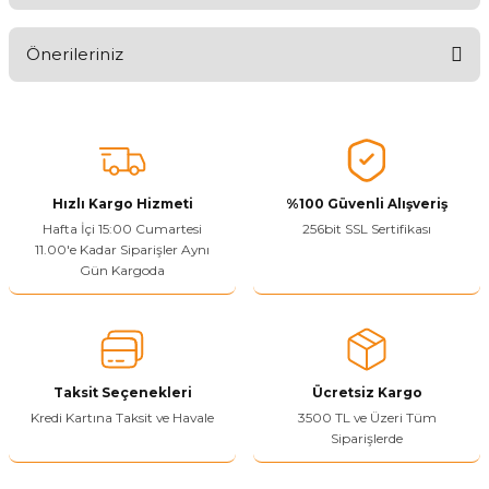
Ürünü Değerlendirerek Müşterilerimize Deneyiminizden Bahsedin
🤩
Önerileriniz
Ürünü Değerlendir
Bu ürünün fiyat bilgisi, resim, ürün açıklamalarında ve diğer
konularda yetersiz gördüğünüz noktaları öneri formunu kullanarak
tarafımıza iletebilirsiniz.
Görüş ve önerileriniz için teşekkür ederiz.
Hızlı Kargo Hizmeti
%100 Güvenli Alışveriş
Ürün resmi kalitesiz, bozuk veya görüntülenemiyor.
Hafta İçi 15:00 Cumartesi
256bit SSL Sertifikası
11.00'e Kadar Siparişler Aynı
Ürün açıklamasında eksik bilgiler bulunuyor.
Gün Kargoda
Sitenize Pek Güvenemedim
Ürün fiyatı diğer sitelerden daha pahalı.
Bu ürüne benzer farklı alternatifler olmalı.
Taksit Seçenekleri
Ücretsiz Kargo
Kredi Kartına Taksit ve Havale
3500 TL ve Üzeri Tüm
Siparişlerde