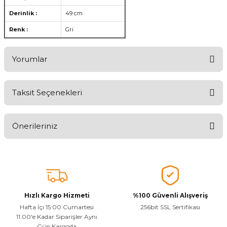
Derinlik :
49 cm
Renk :
Gri
Yorumlar
Taksit Seçenekleri
Ürünü Değerlendirerek Müşterilerimize Deneyiminizden Bahsedin
🤩
Önerileriniz
Ürünü Değerlendir
Bu ürünün fiyat bilgisi, resim, ürün açıklamalarında ve diğer
konularda yetersiz gördüğünüz noktaları öneri formunu kullanarak
tarafımıza iletebilirsiniz.
Görüş ve önerileriniz için teşekkür ederiz.
Hızlı Kargo Hizmeti
%100 Güvenli Alışveriş
Ürün resmi kalitesiz, bozuk veya görüntülenemiyor.
Hafta İçi 15:00 Cumartesi
256bit SSL Sertifikası
11.00'e Kadar Siparişler Aynı
Ürün açıklamasında eksik bilgiler bulunuyor.
Gün Kargoda