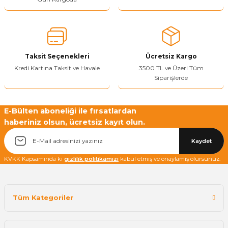
Sitenize Pek Güvenemedim
Ürün fiyatı diğer sitelerden daha pahalı.
Bu ürüne benzer farklı alternatifler olmalı.
Taksit Seçenekleri
Ücretsiz Kargo
Kredi Kartına Taksit ve Havale
3500 TL ve Üzeri Tüm
Siparişlerde
Yetkiliye Gönder
E-Bülten aboneliği ile fırsatlardan
haberiniz olsun, ücretsiz kayıt olun.
Kaydet
KVKK Kapsamında ki
gizlilik politikamızı
kabul etmiş ve onaylamış olursunuz.
Tüm Kategoriler