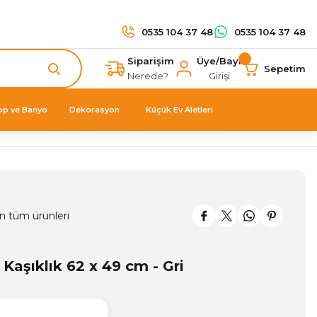
0535 104 37 48
0535 104 37 48
Siparişim
Üye/Bayi
Sepetim
Nerede?
Girişi
op ve Banyo
Dekorasyon
Küçük Ev Aletleri
n tüm ürünleri
aşıklık 62 x 49 cm - Gri