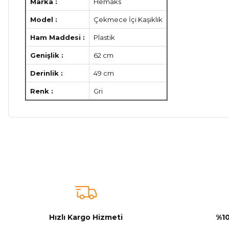
Marka :
Hemaks
Model :
Çekmece İçi Kaşıklık
Ham Maddesi :
Plastik
Genişlik :
62 cm
Derinlik :
49 cm
Renk :
Gri
Bu ürünün fiyat bilgisi, resim, ürün açıklamalarında ve diğer ko
Görüş ve önerileriniz için teşekkür ederiz.
Ürün resmi kalitesiz, bozuk veya görüntülenemiyor.
Ürün açıklamasında eksik bilgiler bulunuyor.
Sitenize Pek Güvenemedim
Hızlı Kargo Hizmeti
%10
Ürün fiyatı diğer sitelerden daha pahalı.