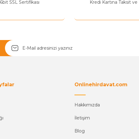
6bit SSL Sertifikası
Kredi Kartına Taksit ve
Yetkiliye Gönder
yfalar
Onlinehirdavat.com
Hakkımızda
ğı
İletişim
Blog