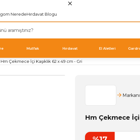
rgom Nerede
Hırdavat Blogu
re
Mutfak
Hırdavat
El Aletleri
Gardr
Hm Çekmece İçi Kaşıklık 62 x 49 cm - Gri
Markanı
Hm Çekmece İçi K
%17