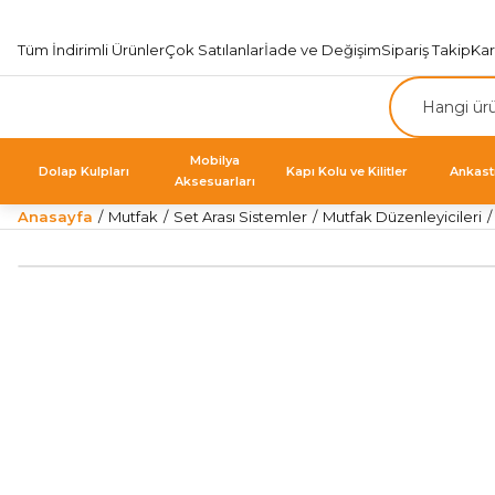
Tüm İndirimli Ürünler
Çok Satılanlar
İade ve Değişim
Sipariş Takip
Ka
Mobilya
Dolap Kulpları
Kapı Kolu ve Kilitler
Ankast
Aksesuarları
Anasayfa
Mutfak
Set Arası Sistemler
Mutfak Düzenleyicileri