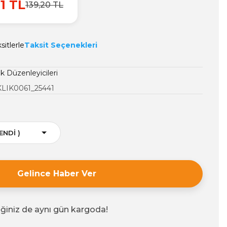
01 TL
139,20 TL
sitlerle
Taksit Seçenekleri
k Düzenleyicileri
KLIK0061_25441
Gelince Haber Ver
iğiniz de aynı gün kargoda!