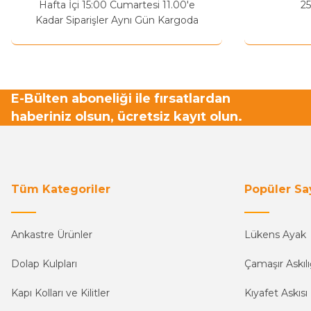
Hafta İçi 15:00 Cumartesi 11.00'e
25
Bu ürüne benzer farklı alternatifler olmalı.
Kadar Siparişler Aynı Gün Kargoda
E-Bülten aboneliği ile fırsatlardan
haberiniz olsun, ücretsiz kayıt olun.
Tüm Kategoriler
Popüler Sa
Ankastre Ürünler
Lükens Ayak
Dolap Kulpları
Çamaşır Askılı
Kapı Kolları ve Kilitler
Kıyafet Askısı