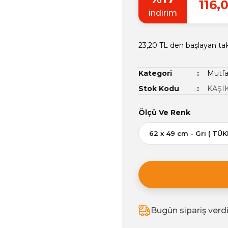
116,
indirim
23,20 TL den başlayan tak
Kategori
Mutfa
Stok Kodu
KAŞI
Ölçü Ve Renk
Bugün sipariş verd