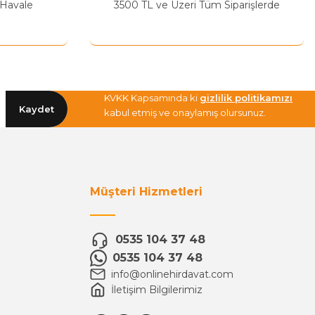
 Havale
3500 TL ve Üzeri Tüm Siparişlerde
KVKK Kapsamında ki
gizlilik politikamızı
Kaydet
kabul etmiş ve onaylamış olursunuz.
Müşteri Hizmetleri
0535 104 37 48
0535 104 37 48
info@onlinehirdavat.com
İletişim Bilgilerimiz