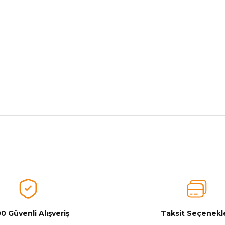
nularda yetersiz gördüğünüz noktaları öneri formunu kullanarak tarafımız
Ürünü Değerlendirerek Müşterilerimize Deneyiminizden Bahsedin🤩
Ürünü Değerlendir
0 Güvenli Alışveriş
Taksit Seçenekle