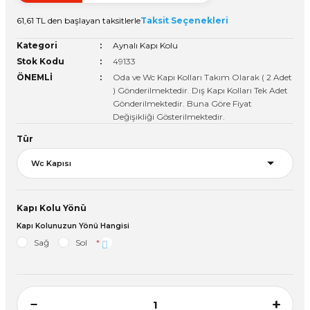
Vitrin Ara Ayakları
Askı Boruları ve Flanşları
Cam Kilidi
Piton Askı
Tutkal Çeşitleri
Fırça ve Spatula
Sıcak Hava Tabancası
Sabunluk
Pantolonluk
61,61 TL den başlayan taksitlerle
Taksit Seçenekleri
Kategori
Aynalı Kapı Kolu
Ayak Tablaları
Ara Ayak ve Aparatları
Sandık Kilitleri
Streç
El Rendesi
Şampuanlık
Stok Kodu
49133
ÖNEMLİ
Oda ve Wc Kapı Kolları Takım Olarak ( 2 Adet
aları
Papuç Çeşitleri
Elektronik Kilitler
Vida, Dübel ve Çivi
Silikon Tabancaları
Tuvalet Fırçalığı
) Gönderilmektedir. Dış Kapı Kolları Tek Adet
Gönderilmektedir. Buna Göre Fiyat
Değişikliği Gösterilmektedir.
Zımba Teli
Tuvalet Kağıtlılığı
Tür
Zımpara Çeşitleri
Kapı Kolu Yönü
Kapı Kolunuzun Yönü Hangisi
Sağ
Sol
*