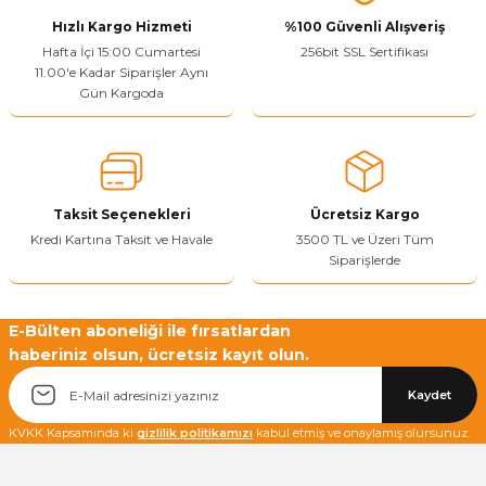
Bu ürüne benzer farklı alternatifler olmalı.
Hızlı Kargo Hizmeti
%100 Güvenli Alışveriş
Hafta İçi 15:00 Cumartesi
256bit SSL Sertifikası
11.00'e Kadar Siparişler Aynı
Gün Kargoda
Yetkiliye Gönder
Taksit Seçenekleri
Ücretsiz Kargo
Kredi Kartına Taksit ve Havale
3500 TL ve Üzeri Tüm
Siparişlerde
E-Bülten aboneliği ile fırsatlardan
haberiniz olsun, ücretsiz kayıt olun.
Kaydet
KVKK Kapsamında ki
gizlilik politikamızı
kabul etmiş ve onaylamış olursunuz.