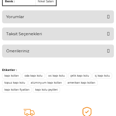
Renk :
Nikel Saten
Yorumlar
Taksit Seçenekleri
Ürünü Değerlendirerek Müşterilerimize Deneyiminizden Bahsedin
🤩
Önerileriniz
Ürünü Değerlendir
Bu ürünün fiyat bilgisi, resim, ürün açıklamalarında ve diğer
konularda yetersiz gördüğünüz noktaları öneri formunu kullanarak
Etiketler :
tarafımıza iletebilirsiniz.
kapı kolları
oda kapı kolu
wc kapı kolu
çelik kapı kolu
iç kapı kolu
Görüş ve önerileriniz için teşekkür ederiz.
topuz kapı kolu
alüminyum kapı kolları
amerikan kapı kolları
kapı kolları fiyatları
kapı kolu çeşitleri
Ürün resmi kalitesiz, bozuk veya görüntülenemiyor.
Ürün açıklamasında eksik bilgiler bulunuyor.
Sitenize Pek Güvenemedim
Ürün fiyatı diğer sitelerden daha pahalı.