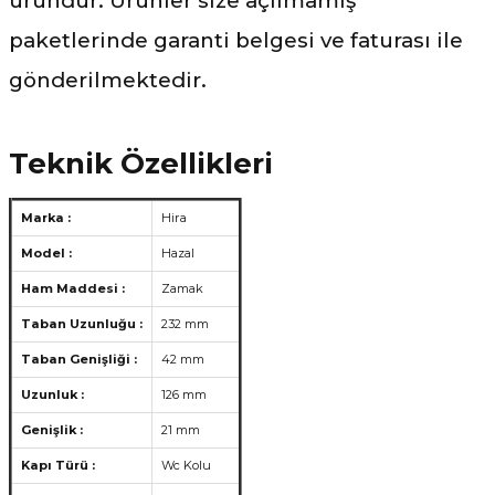
üründür. Ürünler size açılmamış
paketlerinde garanti belgesi ve faturası ile
gönderilmektedir.
Teknik Özellikleri
Marka :
Hira
Model :
Hazal
Ham Maddesi :
Zamak
Taban Uzunluğu :
232 mm
Taban Genişliği :
42 mm
Uzunluk :
126 mm
Genişlik :
21 mm
Kapı Türü :
Wc Kolu