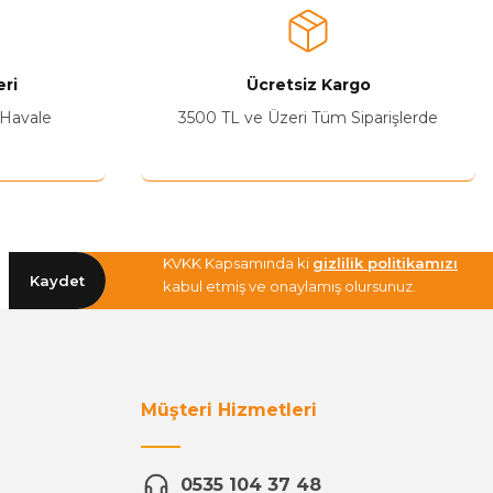
ri
Ücretsiz Kargo
 Havale
3500 TL ve Üzeri Tüm Siparişlerde
KVKK Kapsamında ki
gizlilik politikamızı
Kaydet
kabul etmiş ve onaylamış olursunuz.
Müşteri Hizmetleri
0535 104 37 48