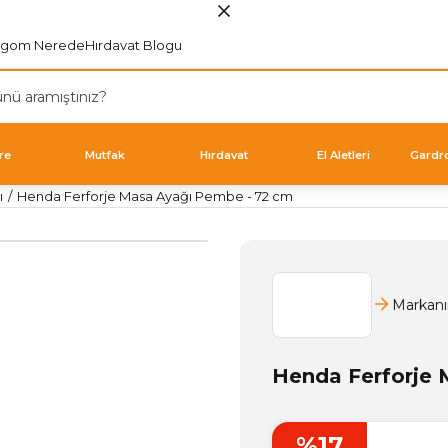
rgom Nerede
Hırdavat Blogu
re
Mutfak
Hırdavat
El Aletleri
Gardr
ı
Henda Ferforje Masa Ayağı Pembe - 72 cm
Markanı
Henda Ferforje 
%17