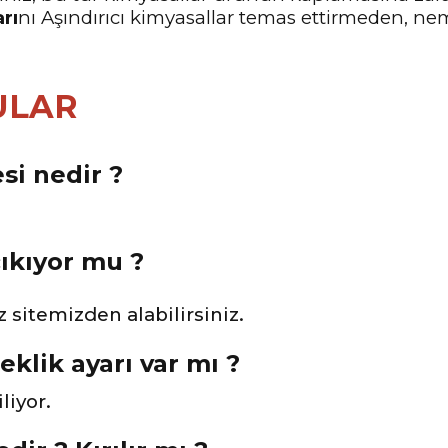
rı
nı Aşındırıcı kimyasallar temas ettirmeden, nem
ULAR
si nedir ?
çıkıyor mu ?
 sitemizden alabilirsiniz.
eklik ayarı var mı ?
liyor.