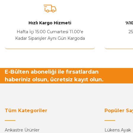
Ürün açıklamasında eksik bilgiler bulunuyor.
Sitenize Pek Güvenemedim
Hızlı Kargo Hizmeti
%10
Ürün fiyatı diğer sitelerden daha pahalı.
Hafta İçi 15:00 Cumartesi 11.00'e
25
Bu ürüne benzer farklı alternatifler olmalı.
Kadar Siparişler Aynı Gün Kargoda
E-Bülten aboneliği ile fırsatlardan
haberiniz olsun, ücretsiz kayıt olun.
Tüm Kategoriler
Popüler Sa
Ankastre Ürünler
Lükens Ayak