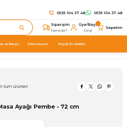
0535 104 37 48
0535 104 37 48
Siparişim
Üye/Bayi
Sepetim
Nerede?
Girişi
op ve Banyo
Dekorasyon
Küçük Ev Aletleri
n tüm ürünleri
Masa Ayağı Pembe - 72 cm