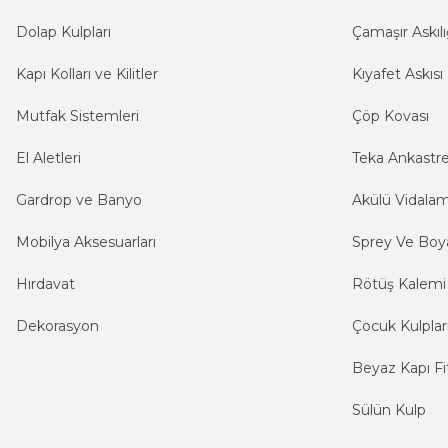
Dolap Kulpları
Çamaşır Askılı
Kapı Kolları ve Kilitler
Kıyafet Askısı
Mutfak Sistemleri
Çöp Kovası
El Aletleri
Teka Ankastr
Gardrop ve Banyo
Akülü Vidala
Mobilya Aksesuarları
Sprey Ve Boya
Hırdavat
Rötüş Kalemi
Dekorasyon
Çocuk Kulplar
Beyaz Kapı Fit
Sülün Kulp