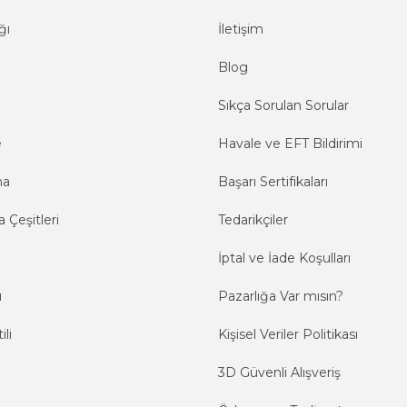
ğı
İletişim
Blog
Sıkça Sorulan Sorular
e
Havale ve EFT Bildirimi
ma
Başarı Sertifikaları
 Çeşitleri
Tedarikçiler
İptal ve İade Koşulları
ı
Pazarlığa Var mısın?
ili
Kişisel Veriler Politikası
3D Güvenli Alışveriş