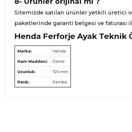
8- Ürünler orijinal mi ?
Sitemizde satılan ürünler yetkili üretici 
paketlerinde garanti belgesi ve faturası 
Henda Ferforje Ayak Teknik Ö
Marka:
Henda
Ham Maddesi:
Demir
Uzunluk:
720 mm
Renk:
Pembe
Bu ürünün fiyat bilgisi, resim, ürün açıklamalarında ve diğer ko
Görüş ve önerileriniz için teşekkür ederiz.
Ürün resmi kalitesiz, bozuk veya görüntülenemiyor.