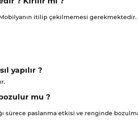
ir ? Kırılır mı ?
 Mobilyanın itilip çekilmemesi gerekmektedir. 
ıl yapılır ?
r.
 bozulur mu ?
ı sürece paslanma etkisi ve renginde bozulm