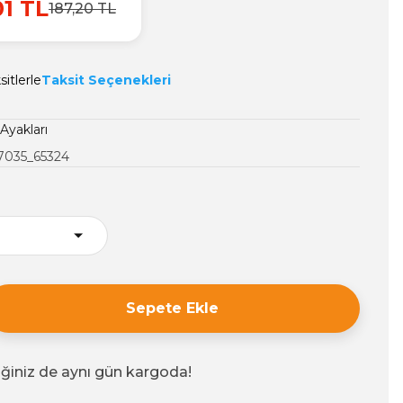
01 TL
187,20 TL
itlerle
Taksit Seçenekleri
Ayakları
7035_65324
Sepete Ekle
iğiniz de aynı gün kargoda!