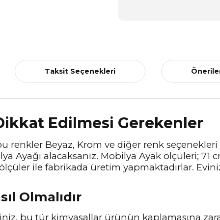
Taksit Seçenekleri
Önerile
Dikkat Edilmesi Gerekenler
bu renkler Beyaz, Krom ve diğer renk seçenekleri
bilya Ayağı alacaksanız. Mobilya Ayak ölçüleri; 71
ölçüler ile fabrikada üretim yapmaktadırlar. Evi
sıl Olmalıdır
eyiniz, bu tür kimyasallar ürünün kaplamasına z