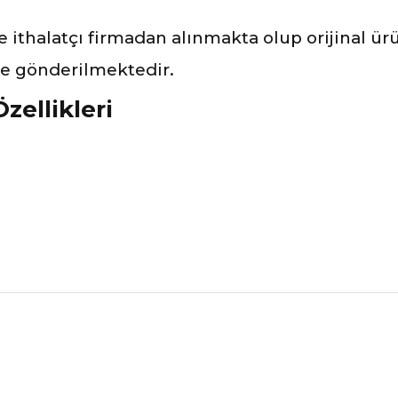
ve ithalatçı firmadan alınmakta olup orijinal ü
ile gönderilmektedir.
zellikleri
nularda yetersiz gördüğünüz noktaları öneri formunu kullanarak tarafımız
Ürünü Değerlendirerek Müşterilerimize Deneyiminizden Bahsedin🤩