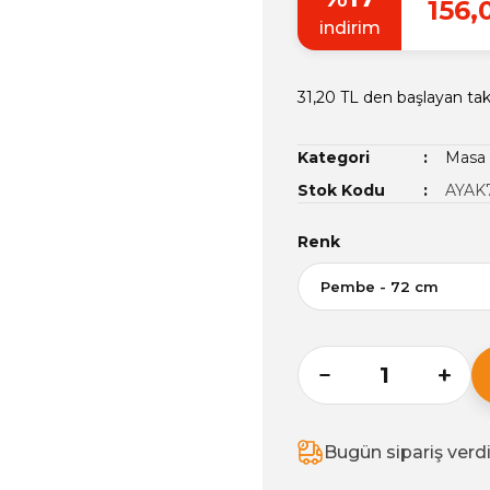
156,
indirim
31,20 TL den başlayan taks
Kategori
Masa 
Stok Kodu
AYAK
Renk
Bugün sipariş verd