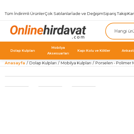
Tüm İndirimli Ürünler
Çok Satılanlar
İade ve Değişim
Sipariş Takip
Ka
Mobilya
Dolap Kulpları
Kapı Kolu ve Kilitler
Ankast
Aksesuarları
Anasayfa
Dolap Kulpları
Mobilya Kulpları
Porselen - Polimer M