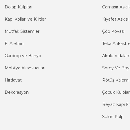
Dolap Kulpları
Çamaşır Askılı
Kapı Kolları ve Kilitler
Kıyafet Askısı
Mutfak Sistemleri
Çöp Kovası
El Aletleri
Teka Ankastr
Gardrop ve Banyo
Akülü Vidala
Mobilya Aksesuarları
Sprey Ve Boya
Hırdavat
Rötüş Kalemi
Dekorasyon
Çocuk Kulplar
Beyaz Kapı Fit
Sülün Kulp