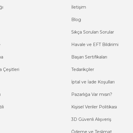
ğı
İletişim
Blog
Sıkça Sorulan Sorular
e
Havale ve EFT Bildirimi
ma
Başarı Sertifikaları
 Çeşitleri
Tedarikçiler
İptal ve İade Koşulları
ı
Pazarlığa Var mısın?
ili
Kişisel Veriler Politikası
3D Güvenli Alışveriş
Ödeme ve Teslimat