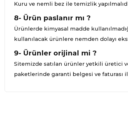
Kuru ve nemli bez ile temizlik yapılmalıdı
8- Ürün paslanır mı ?
Ürünlerde kimyasal madde kullanılmadığı
kullanılacak ürünlere nemden dolayı ekst
9- Ürünler orijinal mi ?
Sitemizde satılan ürünler yetkili üretici
paketlerinde garanti belgesi ve faturası 
Bu ürünün fiyat bilgisi, resim, ürün açıklamalarında ve diğer ko
Görüş ve önerileriniz için teşekkür ederiz.
Ürün resmi kalitesiz, bozuk veya görüntülenemiyor.