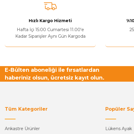
Ürün açıklamasında eksik bilgiler bulunuyor.
Sitenize Pek Güvenemedim
Hızlı Kargo Hizmeti
%10
Ürün fiyatı diğer sitelerden daha pahalı.
Hafta İçi 15:00 Cumartesi 11.00'e
25
Bu ürüne benzer farklı alternatifler olmalı.
Kadar Siparişler Aynı Gün Kargoda
E-Bülten aboneliği ile fırsatlardan
haberiniz olsun, ücretsiz kayıt olun.
Tüm Kategoriler
Popüler Sa
Ankastre Ürünler
Lükens Ayak