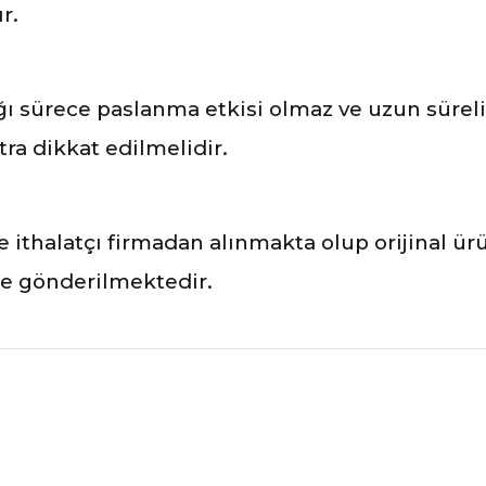
r.
 sürece paslanma etkisi olmaz ve uzun süreli 
ra dikkat edilmelidir.
 ve ithalatçı firmadan alınmakta olup orijinal 
ile gönderilmektedir.
nularda yetersiz gördüğünüz noktaları öneri formunu kullanarak tarafımız
Ürünü Değerlendirerek Müşterilerimize Deneyiminizden Bahsedin🤩