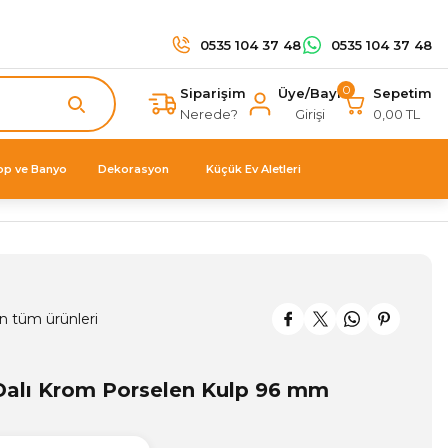
0535 104 37 48
0535 104 37 48
0
Siparişim
Üye/Bayi
Sepetim
Nerede?
Girişi
0,00 TL
op ve Banyo
Dekorasyon
Küçük Ev Aletleri
n tüm ürünleri
Dalı Krom Porselen Kulp 96 mm