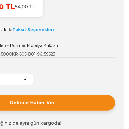
0 TL
54,00 TL
itlerle
Taksit Seçenekleri
len - Polimer Mobilya Kulpları
-5000KR-605-B01-96_59523
Gelince Haber Ver
iğiniz de aynı gün kargoda!