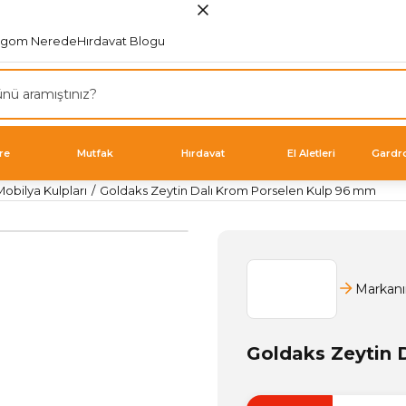
rgom Nerede
Hırdavat Blogu
re
Mutfak
Hırdavat
El Aletleri
Gardr
obilya Kulpları
Goldaks Zeytin Dalı Krom Porselen Kulp 96 mm
Markanı
Goldaks Zeytin 