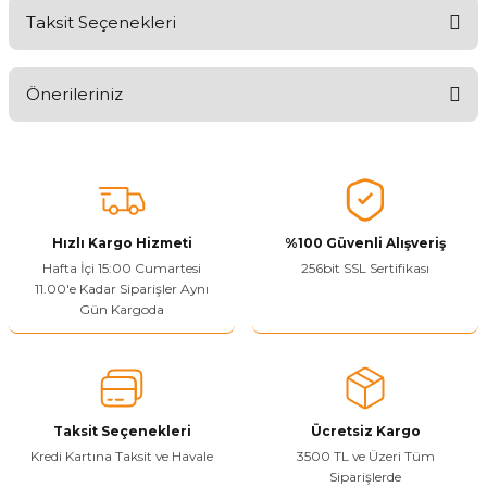
Taksit Seçenekleri
Ürünü Değerlendirerek Müşterilerimize Deneyiminizden Bahsedin
🤩
Önerileriniz
Ürünü Değerlendir
Bu ürünün fiyat bilgisi, resim, ürün açıklamalarında ve diğer
konularda yetersiz gördüğünüz noktaları öneri formunu kullanarak
tarafımıza iletebilirsiniz.
Görüş ve önerileriniz için teşekkür ederiz.
Hızlı Kargo Hizmeti
%100 Güvenli Alışveriş
Ürün resmi kalitesiz, bozuk veya görüntülenemiyor.
Hafta İçi 15:00 Cumartesi
256bit SSL Sertifikası
11.00'e Kadar Siparişler Aynı
Ürün açıklamasında eksik bilgiler bulunuyor.
Gün Kargoda
Sitenize Pek Güvenemedim
Ürün fiyatı diğer sitelerden daha pahalı.
Bu ürüne benzer farklı alternatifler olmalı.
Taksit Seçenekleri
Ücretsiz Kargo
Kredi Kartına Taksit ve Havale
3500 TL ve Üzeri Tüm
Siparişlerde