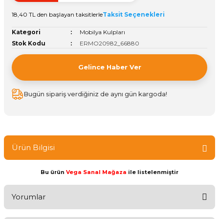
Vitrin Ara Ayakları
Askı Boruları ve Flanşları
Cam Kilidi
Piton Askı
Tutkal Çeşitleri
Fırça ve Spatula
Sıcak Hava Tabancası
Sabunluk
Pantolonluk
18,40 TL den başlayan taksitlerle
Taksit Seçenekleri
Kategori
Mobilya Kulpları
Ayak Tablaları
Ara Ayak ve Aparatları
Sandık Kilitleri
Streç
El Rendesi
Şampuanlık
Stok Kodu
ERMO20982_66880
aları
Papuç Çeşitleri
Elektronik Kilitler
Vida, Dübel ve Çivi
Silikon Tabancaları
Tuvalet Fırçalığı
Gelince Haber Ver
Zımba Teli
Tuvalet Kağıtlılığı
Bugün sipariş verdiğiniz de aynı gün kargoda!
Zımpara Çeşitleri
Ürün Bilgisi
Bu ürün
Vega Sanal Mağaza
ile listelenmiştir
Yorumlar