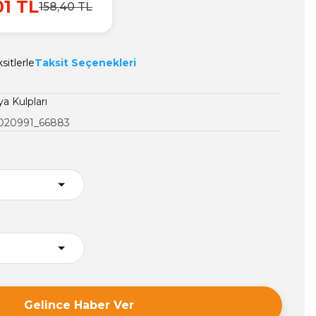
01 TL
158,40 TL
sitlerle
Taksit Seçenekleri
a Kulpları
20991_66883
Gelince Haber Ver