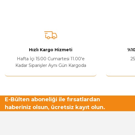
Bu ürünün fiyat bilgisi, resim, ürün açıklamalarında ve diğer ko
Görüş ve önerileriniz için teşekkür ederiz.
Ürün resmi kalitesiz, bozuk veya görüntülenemiyor.
Ürün açıklamasında eksik bilgiler bulunuyor.
Sitenize Pek Güvenemedim
Hızlı Kargo Hizmeti
%10
Ürün fiyatı diğer sitelerden daha pahalı.
Hafta İçi 15:00 Cumartesi 11.00'e
25
Bu ürüne benzer farklı alternatifler olmalı.
Kadar Siparişler Aynı Gün Kargoda
E-Bülten aboneliği ile fırsatlardan
haberiniz olsun, ücretsiz kayıt olun.