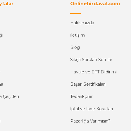
yfalar
Onlinehirdavat.com
Hakkımızda
ğı
İletişim
Blog
Sıkça Sorulan Sorular
e
Havale ve EFT Bildirimi
ma
Başarı Sertifikaları
 Çeşitleri
Tedarikçiler
İptal ve İade Koşulları
ı
Pazarlığa Var mısın?