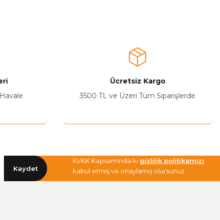
a iletebilirsiniz.
ri
Ücretsiz Kargo
 Havale
3500 TL ve Üzeri Tüm Siparişlerde
KVKK Kapsamında ki
gizlilik politikamızı
Kaydet
kabul etmiş ve onaylamış olursunuz.