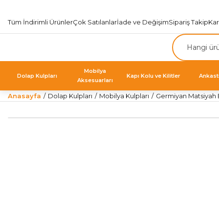
Tüm İndirimli Ürünler
Çok Satılanlar
İade ve Değişim
Sipariş Takip
Ka
Mobilya
Dolap Kulpları
Kapı Kolu ve Kilitler
Ankast
Aksesuarları
Anasayfa
Dolap Kulpları
Mobilya Kulpları
Germiyan Matsiyah 