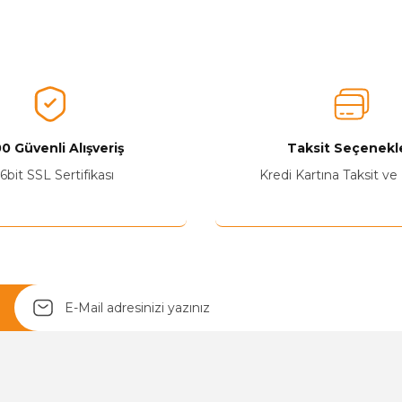
nularda yetersiz gördüğünüz noktaları öneri formunu kullanarak tarafımız
Ürünü Değerlendirerek Müşterilerimize Deneyiminizden Bahsedin🤩
Ürünü Değerlendir
0 Güvenli Alışveriş
Taksit Seçenekle
6bit SSL Sertifikası
Kredi Kartına Taksit ve
Yetkiliye Gönder