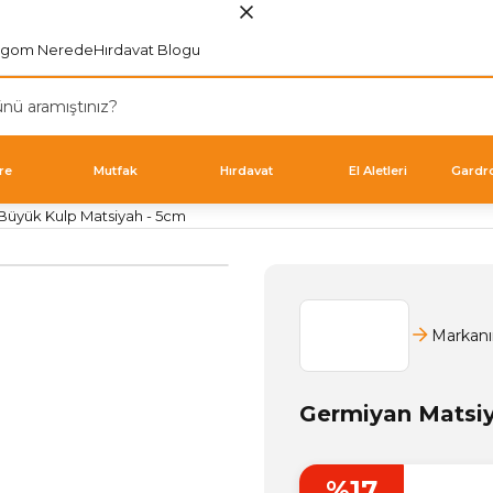
rgom Nerede
Hırdavat Blogu
re
Mutfak
Hırdavat
El Aletleri
Gardr
Büyük Kulp Matsiyah - 5cm
Markanı
Germiyan Matsiy
%17