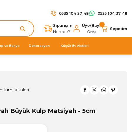
0535 104 37 48
0535 104 37 48
Siparişim
Üye/Bayi
Sepetim
Nerede?
Girişi
op ve Banyo
Dekorasyon
Küçük Ev Aletleri
n tüm ürünleri
ah Büyük Kulp Matsiyah - 5cm