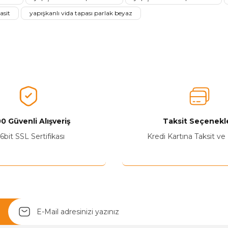
Ürünü Değerlendir
asit
yapışkanlı vida tapası parlak beyaz
0 Güvenli Alışveriş
Taksit Seçenekle
Yetkiliye Gönder
6bit SSL Sertifikası
Kredi Kartına Taksit ve