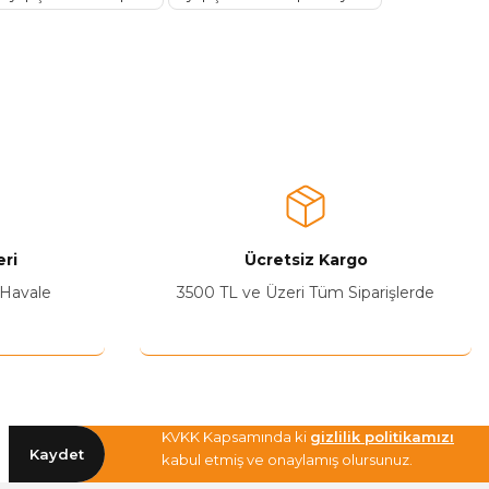
ri
Ücretsiz Kargo
 Havale
3500 TL ve Üzeri Tüm Siparişlerde
KVKK Kapsamında ki
gizlilik politikamızı
Kaydet
kabul etmiş ve onaylamış olursunuz.