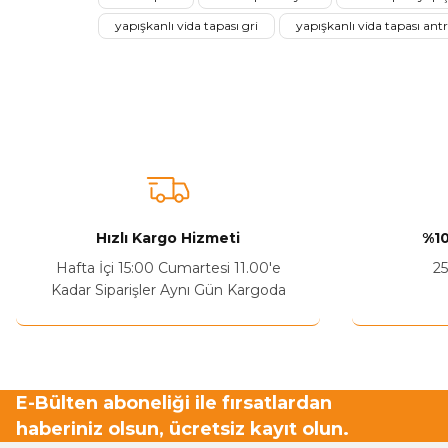
yapışkanlı vida tapası gri
yapışkanlı vida tapası antr
Ürün açıklamasında eksik bilgiler bulunuyor.
Sitenize Pek Güvenemedim
Ürün fiyatı diğer sitelerden daha pahalı.
Bu ürüne benzer farklı alternatifler olmalı.
Hızlı Kargo Hizmeti
%10
Hafta İçi 15:00 Cumartesi 11.00'e
25
Kadar Siparişler Aynı Gün Kargoda
E-Bülten aboneliği ile fırsatlardan
haberiniz olsun, ücretsiz kayıt olun.