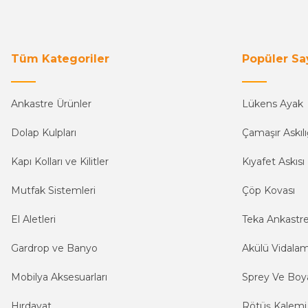
Tüm Kategoriler
Popüler Sa
Ankastre Ürünler
Lükens Ayak
Dolap Kulpları
Çamaşır Askılı
Kapı Kolları ve Kilitler
Kıyafet Askısı
Mutfak Sistemleri
Çöp Kovası
El Aletleri
Teka Ankastr
Gardrop ve Banyo
Akülü Vidala
Mobilya Aksesuarları
Sprey Ve Boya
Hırdavat
Rötüş Kalemi