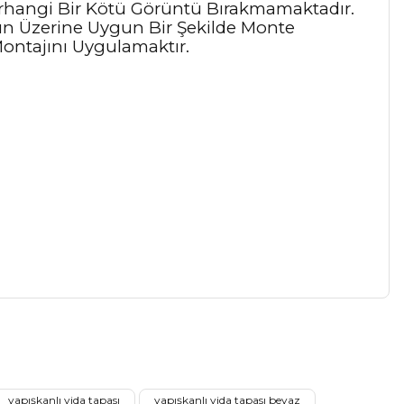
erhangi Bir Kötü Görüntü Bırakmamaktadır.
n Üzerine Uygun Bir Şekilde Monte
ontajını Uygulamaktır.
a iletebilirsiniz.
yapışkanlı vida tapası
yapışkanlı vida tapası beyaz