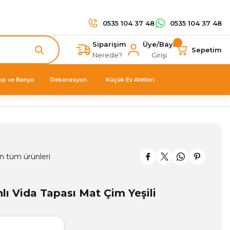
0535 104 37 48
0535 104 37 48
Siparişim
Üye/Bayi
Sepetim
Nerede?
Girişi
op ve Banyo
Dekorasyon
Küçük Ev Aletleri
n tüm ürünleri
lı Vida Tapası Mat Çim Yeşili