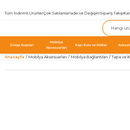
Tüm İndirimli Ürünler
Çok Satılanlar
İade ve Değişim
Sipariş Takip
Ka
Mobilya
Dolap Kulpları
Kapı Kolu ve Kilitler
Ankast
Aksesuarları
Anasayfa
Mobilya Aksesuarları
Mobilya Bağlantıları
Tapa ve K