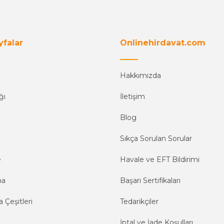
yfalar
Onlinehirdavat.com
Hakkımızda
ğı
İletişim
Blog
Sıkça Sorulan Sorular
e
Havale ve EFT Bildirimi
ma
Başarı Sertifikaları
 Çeşitleri
Tedarikçiler
İptal ve İade Koşulları