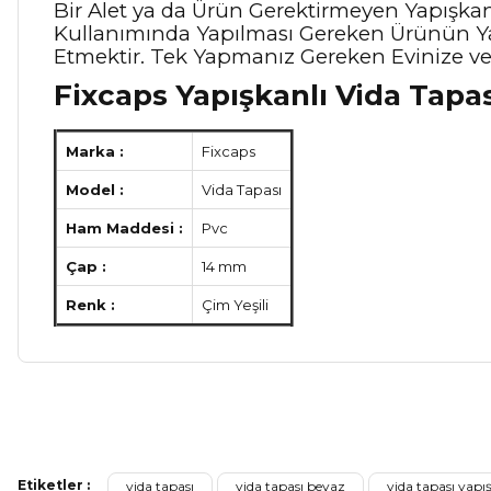
Bir Alet ya da Ürün Gerektirmeyen Yapışka
Kullanımında Yapılması Gereken Ürünün Ya
Etmektir. Tek Yapmanız Gereken Evinize v
Fixcaps Yapışkanlı Vida Tapas
Marka :
Fixcaps
Model :
Vida Tapası
Ham Maddesi :
Pvc
Çap :
14 mm
Renk :
Çim Yeşili
Bu ürünün fiyat bilgisi, resim, ürün açıklamalarında ve diğer ko
Görüş ve önerileriniz için teşekkür ederiz.
Etiketler :
vida tapası
vida tapası beyaz
vida tapası yapı
Ürün resmi kalitesiz, bozuk veya görüntülenemiyor.