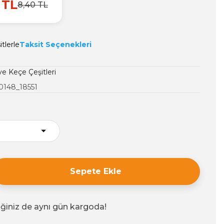
 TL
8,40 TL
tlerle
Taksit Seçenekleri
ve Keçe Çeşitleri
0148_18551
Sepete Ekle
iğiniz de aynı gün kargoda!