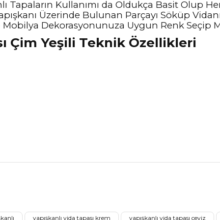
nlı Tapaların Kullanımı da Oldukça Basit Olup H
pışkanı Üzerinde Bulunan Parçayı Söküp Vidanı
e Mobilya Dekorasyonunuza Uygun Renk Seçip M
ı Çim Yeşili Teknik Özellikleri
nularda yetersiz gördüğünüz noktaları öneri formunu kullanarak tarafımız
Ürünü Değerlendirerek Müşterilerimize Deneyiminizden Bahsedin🤩
şkanlı
yapışkanlı vida tapası krem
yapışkanlı vida tapası ceviz