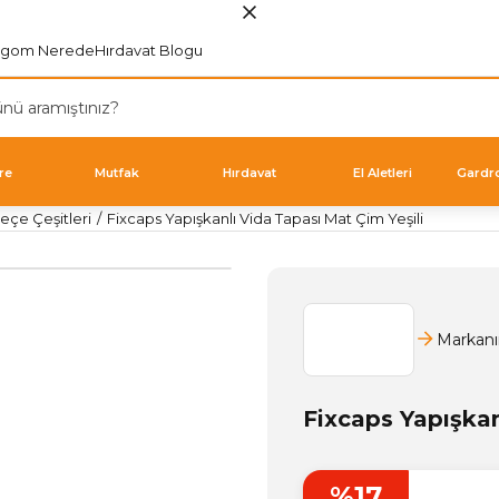
rgom Nerede
Hırdavat Blogu
re
Mutfak
Hırdavat
El Aletleri
Gardr
eçe Çeşitleri
Fixcaps Yapışkanlı Vida Tapası Mat Çim Yeşili
Markanı
Fixcaps Yapışkan
%17