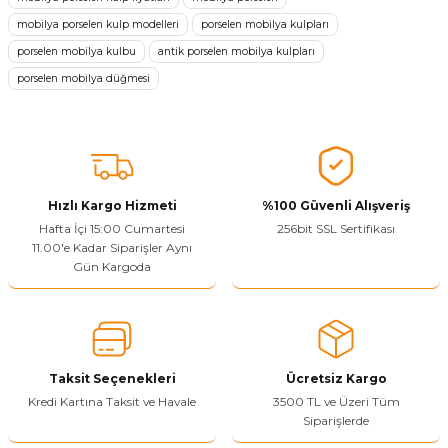
mobilya porselen kulp modelleri
porselen mobilya kulpları
Ürün resmi kalitesiz, bozuk veya görüntülenemiyor.
porselen mobilya kulbu
antik porselen mobilya kulpları
Ürün açıklamasında eksik bilgiler bulunuyor.
porselen mobilya düğmesi
Sitenize Pek Güvenemedim
Ürün fiyatı diğer sitelerden daha pahalı.
Bu ürüne benzer farklı alternatifler olmalı.
Hızlı Kargo Hizmeti
%100 Güvenli Alışveriş
Hafta İçi 15:00 Cumartesi
256bit SSL Sertifikası
11.00'e Kadar Siparişler Aynı
Gün Kargoda
Yetkiliye Gönder
Taksit Seçenekleri
Ücretsiz Kargo
Kredi Kartına Taksit ve Havale
3500 TL ve Üzeri Tüm
Siparişlerde