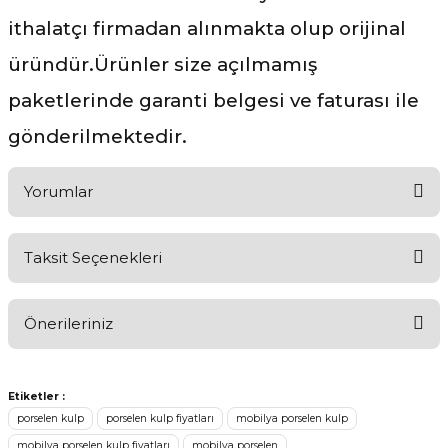
ithalatçı firmadan alınmakta olup orijinal
üründür.Ürünler size açılmamış
paketlerinde garanti belgesi ve faturası ile
gönderilmektedir.
Yorumlar
Taksit Seçenekleri
Ürünü Değerlendirerek Müşterilerimize Deneyiminizden Bahsedin
🤩
Önerileriniz
Ürünü Değerlendir
Bu ürünün fiyat bilgisi, resim, ürün açıklamalarında ve diğer
konularda yetersiz gördüğünüz noktaları öneri formunu kullanarak
Etiketler :
tarafımıza iletebilirsiniz.
porselen kulp
porselen kulp fiyatları
mobilya porselen kulp
Görüş ve önerileriniz için teşekkür ederiz.
mobilya porselen kulp fiyatları
mobilya porselen