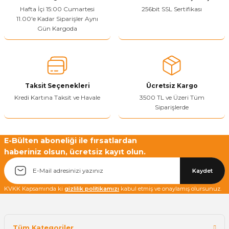
Ürün resmi kalitesiz, bozuk veya görüntülenemiyor.
Hafta İçi 15:00 Cumartesi
256bit SSL Sertifikası
11.00'e Kadar Siparişler Aynı
Ürün açıklamasında eksik bilgiler bulunuyor.
Gün Kargoda
Sitenize Pek Güvenemedim
Ürün fiyatı diğer sitelerden daha pahalı.
Bu ürüne benzer farklı alternatifler olmalı.
Taksit Seçenekleri
Ücretsiz Kargo
Kredi Kartına Taksit ve Havale
3500 TL ve Üzeri Tüm
Siparişlerde
Yetkiliye Gönder
E-Bülten aboneliği ile fırsatlardan
haberiniz olsun, ücretsiz kayıt olun.
Kaydet
KVKK Kapsamında ki
gizlilik politikamızı
kabul etmiş ve onaylamış olursunuz.
Tüm Kategoriler