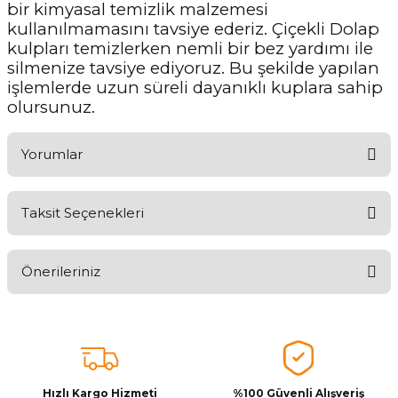
bir kimyasal temizlik malzemesi
kullanılmamasını tavsiye ederiz. Çiçekli Dolap
kulpları temizlerken nemli bir bez yardımı ile
silmenize tavsiye ediyoruz. Bu şekilde yapılan
işlemlerde uzun süreli dayanıklı kuplara sahip
olursunuz.
Yorumlar
Taksit Seçenekleri
Ürünü Değerlendirerek Müşterilerimize Deneyiminizden Bahsedin
🤩
Önerileriniz
Ürünü Değerlendir
Bu ürünün fiyat bilgisi, resim, ürün açıklamalarında ve diğer
konularda yetersiz gördüğünüz noktaları öneri formunu kullanarak
tarafımıza iletebilirsiniz.
Görüş ve önerileriniz için teşekkür ederiz.
Hızlı Kargo Hizmeti
%100 Güvenli Alışveriş