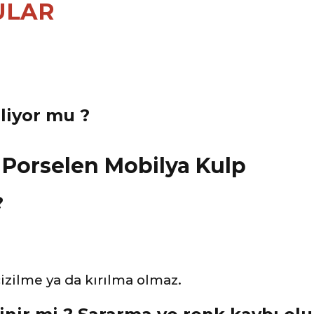
ULAR
eliyor mu ?
?
zilme ya da kırılma olmaz.