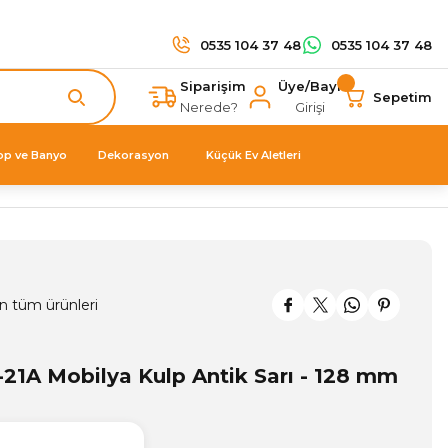
0535 104 37 48
0535 104 37 48
Siparişim
Üye/Bayi
Sepetim
Nerede?
Girişi
op ve Banyo
Dekorasyon
Küçük Ev Aletleri
m
n tüm ürünleri
-21A Mobilya Kulp Antik Sarı - 128 mm