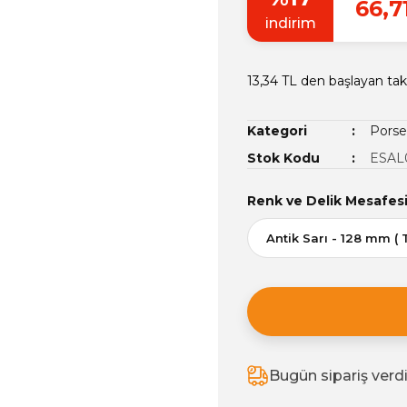
66,7
indirim
13,34 TL den başlayan taks
Kategori
Porse
Stok Kodu
ESAL
Renk ve Delik Mesafes
Bugün sipariş verd