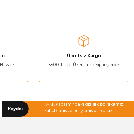
a iletebilirsiniz.
ri
Ücretsiz Kargo
 Havale
3500 TL ve Üzeri Tüm Siparişlerde
KVKK Kapsamında ki
gizlilik politikamızı
Kaydet
kabul etmiş ve onaylamış olursunuz.