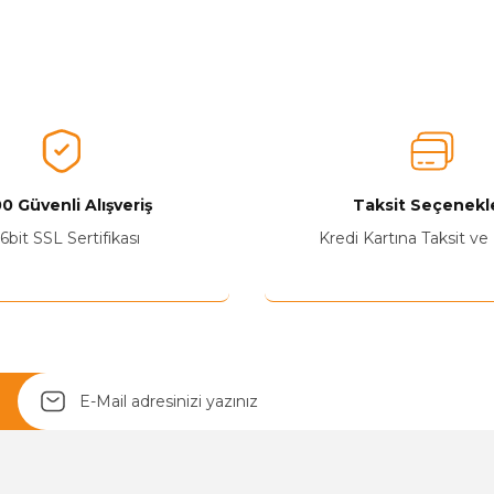
nularda yetersiz gördüğünüz noktaları öneri formunu kullanarak tarafımız
Ürünü Değerlendirerek Müşterilerimize Deneyiminizden Bahsedin🤩
Ürünü Değerlendir
0 Güvenli Alışveriş
Taksit Seçenekle
6bit SSL Sertifikası
Kredi Kartına Taksit ve
Yetkiliye Gönder