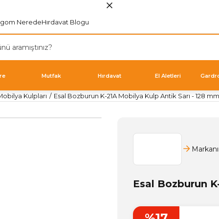
rgom Nerede
Hırdavat Blogu
re
Mutfak
Hırdavat
El Aletleri
Gardr
obilya Kulpları
Esal Bozburun K-21A Mobilya Kulp Antik Sarı - 128 m
Markanı
Esal Bozburun K
%17