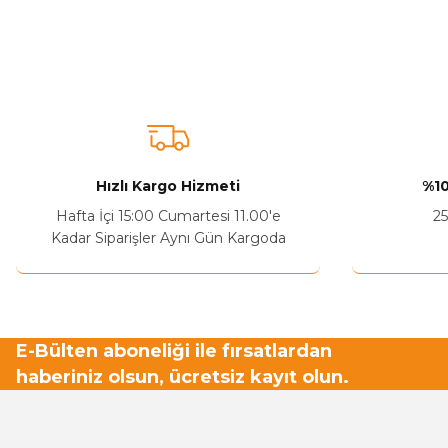
Bu ürünün fiyat bilgisi, resim, ürün açıklamalarında ve diğer ko
Görüş ve önerileriniz için teşekkür ederiz.
Ürün resmi kalitesiz, bozuk veya görüntülenemiyor.
Ürün açıklamasında eksik bilgiler bulunuyor.
Sitenize Pek Güvenemedim
Hızlı Kargo Hizmeti
%10
Ürün fiyatı diğer sitelerden daha pahalı.
Hafta İçi 15:00 Cumartesi 11.00'e
25
Bu ürüne benzer farklı alternatifler olmalı.
Kadar Siparişler Aynı Gün Kargoda
E-Bülten aboneliği ile fırsatlardan
haberiniz olsun, ücretsiz kayıt olun.