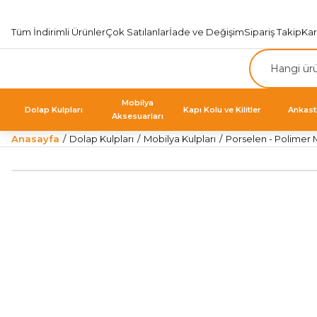
Tüm İndirimli Ürünler
Çok Satılanlar
İade ve Değişim
Sipariş Takip
Ka
Mobilya
Dolap Kulpları
Kapı Kolu ve Kilitler
Ankast
Aksesuarları
Anasayfa
Dolap Kulpları
Mobilya Kulpları
Porselen - Polimer M