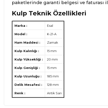
paketlerinde garanti belgesi ve faturası 
Kulp Teknik Özellikleri
Marka :
Esal
Model :
K-21-A
Ham Maddesi :
Zamak
Kulp Kalınlığı :
15 mm
Kulp Yüksekliği :
20 mm
Kulp Genişliği :
15 mm
Kulp Uzunluğu :
185 mm
Delik Mesafesi :
128 mm
Renk :
Antik Sarı