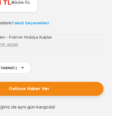
1 TL
80,04 TL
itlerle
Taksit Seçenekleri
len - Polimer Mobilya Kulpları
031_60263
i
Gelince Haber Ver
iğiniz de aynı gün kargoda!