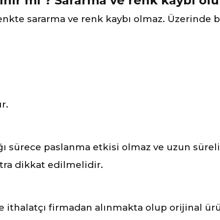
inir mi ? Sararma ve renk kaybı ol
nkte sararma ve renk kaybı olmaz. Üzerinde 
r.
 sürece paslanma etkisi olmaz ve uzun süreli 
ra dikkat edilmelidir.
 ve ithalatçı firmadan alınmakta olup orijinal 