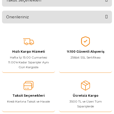
Taksit Seçenekleri
Ürünü Değerlendirerek Müşterilerimize Deneyiminizden Bahsedin
🤩
Önerileriniz
Ürünü Değerlendir
Bu ürünün fiyat bilgisi, resim, ürün açıklamalarında ve diğer
konularda yetersiz gördüğünüz noktaları öneri formunu kullanarak
tarafımıza iletebilirsiniz.
Görüş ve önerileriniz için teşekkür ederiz.
Hızlı Kargo Hizmeti
%100 Güvenli Alışveriş
Ürün resmi kalitesiz, bozuk veya görüntülenemiyor.
Hafta İçi 15:00 Cumartesi
256bit SSL Sertifikası
11.00'e Kadar Siparişler Aynı
Ürün açıklamasında eksik bilgiler bulunuyor.
Gün Kargoda
Sitenize Pek Güvenemedim
Ürün fiyatı diğer sitelerden daha pahalı.
Bu ürüne benzer farklı alternatifler olmalı.
Taksit Seçenekleri
Ücretsiz Kargo
Kredi Kartına Taksit ve Havale
3500 TL ve Üzeri Tüm
Siparişlerde