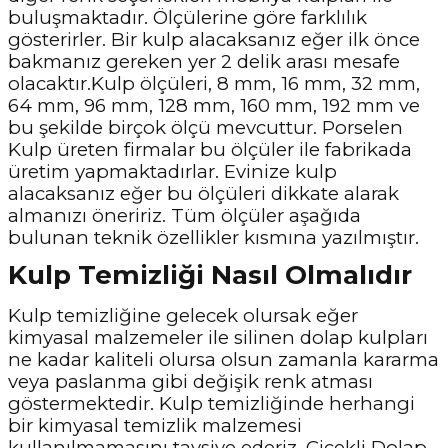
buluşmaktadır. Ölçülerine göre farklılık
gösterirler. Bir kulp alacaksanız eğer ilk önce
bakmanız gereken yer 2 delik arası mesafe
olacaktır.Kulp ölçüleri, 8 mm, 16 mm, 32 mm,
64 mm, 96 mm, 128 mm, 160 mm, 192 mm ve
bu şekilde birçok ölçü mevcuttur. Porselen
Kulp üreten firmalar bu ölçüler ile fabrikada
üretim yapmaktadırlar. Evinize kulp
alacaksanız eğer bu ölçüleri dikkate alarak
almanızı öneririz. Tüm ölçüler aşağıda
bulunan teknik özellikler kısmına yazılmıştır.
Kulp Temizliği Nasıl Olmalıdır
Kulp temizliğine gelecek olursak eğer
kimyasal malzemeler ile silinen dolap kulpları
ne kadar kaliteli olursa olsun zamanla kararma
veya paslanma gibi değişik renk atması
göstermektedir. Kulp temizliğinde herhangi
bir kimyasal temizlik malzemesi
kullanılmamasını tavsiye ederiz. Çiçekli Dolap