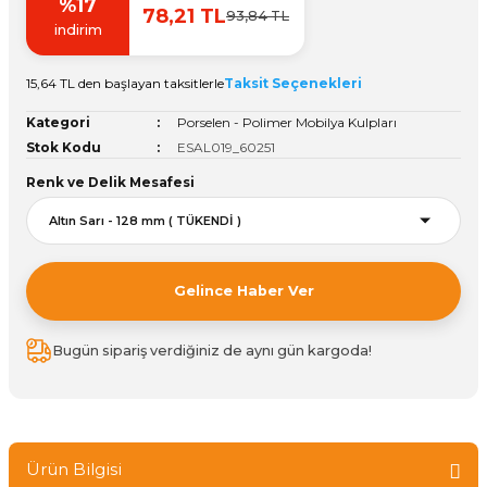
%17
78,21 TL
93,84 TL
Vitrin Ara Ayakları
Askı Boruları ve Flanşları
Cam Kilidi
Piton Askı
Tutkal Çeşitleri
Fırça ve Spatula
Sıcak Hava Tabancası
Sabunluk
Pantolonluk
indirim
Ayak Tablaları
Ara Ayak ve Aparatları
Sandık Kilitleri
Streç
El Rendesi
Şampuanlık
15,64 TL den başlayan taksitlerle
Taksit Seçenekleri
Kategori
Porselen - Polimer Mobilya Kulpları
aları
Papuç Çeşitleri
Elektronik Kilitler
Vida, Dübel ve Çivi
Silikon Tabancaları
Tuvalet Fırçalığı
Stok Kodu
ESAL019_60251
Renk ve Delik Mesafesi
Zımba Teli
Tuvalet Kağıtlılığı
Zımpara Çeşitleri
Gelince Haber Ver
Bugün sipariş verdiğiniz de aynı gün kargoda!
Ürün Bilgisi