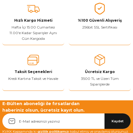
Ürün fiyatı diğer sitelerden daha pahalı.
Bu ürüne benzer farklı alternatifler olmalı.
Hızlı Kargo Hizmeti
%100 Güvenli Alışveriş
Hafta İçi 15:00 Cumartesi
256bit SSL Sertifikası
11.00'e Kadar Siparişler Aynı
Gün Kargoda
Yetkiliye Gönder
Taksit Seçenekleri
Ücretsiz Kargo
Kredi Kartına Taksit ve Havale
3500 TL ve Üzeri Tüm
Siparişlerde
E-Bülten aboneliği ile fırsatlardan
haberiniz olsun, ücretsiz kayıt olun.
Kaydet
KVKK Kapsamında ki
gizlilik politikamızı
kabul etmiş ve onaylamış olursunuz.