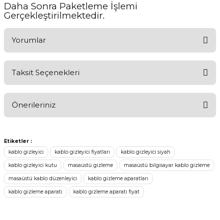
Daha Sonra Paketleme İşlemi
Gerçekleştirilmektedir.
Yorumlar
Taksit Seçenekleri
Ürünü Değerlendirerek Müşterilerimize Deneyiminizden Bahsedin
🤩
Önerileriniz
Ürünü Değerlendir
Bu ürünün fiyat bilgisi, resim, ürün açıklamalarında ve diğer
konularda yetersiz gördüğünüz noktaları öneri formunu kullanarak
Etiketler :
tarafımıza iletebilirsiniz.
kablo gizleyici
kablo gizleyici fiyatları
kablo gizleyici siyah
Görüş ve önerileriniz için teşekkür ederiz.
kablo gizleyici kutu
masaüstü gizleme
masaüstü bilgisayar kablo gizleme
masaüstü kablo düzenleyici
kablo gizleme aparatları
Ürün resmi kalitesiz, bozuk veya görüntülenemiyor.
kablo gizleme aparatı
kablo gizleme aparatı fiyat
Ürün açıklamasında eksik bilgiler bulunuyor.
Sitenize Pek Güvenemedim