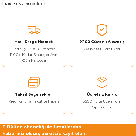
plastik mobilya ayakları
Ürün açıklamasında eksik bilgiler bulunuyor.
Sitenize Pek Güvenemedim
Ürün fiyatı diğer sitelerden daha pahalı.
Bu ürüne benzer farklı alternatifler olmalı.
Hızlı Kargo Hizmeti
%100 Güvenli Alışveriş
Hafta İçi 15:00 Cumartesi
256bit SSL Sertifikası
11.00'e Kadar Siparişler Aynı
Gün Kargoda
Yetkiliye Gönder
Taksit Seçenekleri
Ücretsiz Kargo
Kredi Kartına Taksit ve Havale
3500 TL ve Üzeri Tüm
Siparişlerde
E-Bülten aboneliği ile fırsatlardan
haberiniz olsun, ücretsiz kayıt olun.