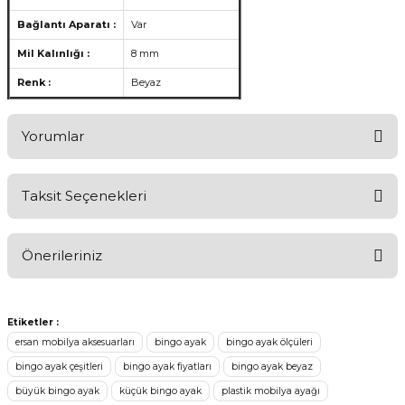
Bağlantı Aparatı :
Var
Mil Kalınlığı :
8 mm
Renk :
Beyaz
Yorumlar
Taksit Seçenekleri
Ürünü Değerlendirerek Müşterilerimize Deneyiminizden Bahsedin
🤩
Önerileriniz
Ürünü Değerlendir
Bu ürünün fiyat bilgisi, resim, ürün açıklamalarında ve diğer
konularda yetersiz gördüğünüz noktaları öneri formunu kullanarak
Etiketler :
tarafımıza iletebilirsiniz.
ersan mobilya aksesuarları
bingo ayak
bingo ayak ölçüleri
Görüş ve önerileriniz için teşekkür ederiz.
bingo ayak çeşitleri
bingo ayak fiyatları
bingo ayak beyaz
büyük bingo ayak
küçük bingo ayak
plastik mobilya ayağı
Ürün resmi kalitesiz, bozuk veya görüntülenemiyor.