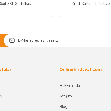
Yetkiliye Gönder
6bit SSL Sertifikası
Kredi Kartına Taksit ve
yfalar
Onlinehirdavat.com
Hakkımızda
ğı
İletişim
Blog