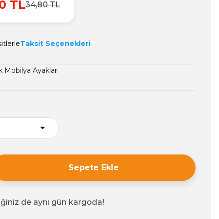
0 TL
34,80 TL
itlerle
Taksit Seçenekleri
k Mobilya Ayakları
Sepete Ekle
iğiniz de aynı gün kargoda!