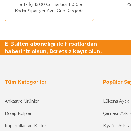
Hafta İçi 15:00 Cumartesi 11.00'e
25
Kadar Siparişler Aynı Gün Kargoda
E-Bülten aboneliği ile fırsatlardan
haberiniz olsun, ücretsiz kayıt olun.
Tüm Kategoriler
Popüler Sa
Ankastre Ürünler
Lükens Ayak
Dolap Kulpları
Çamaşır Askılı
Kapı Kolları ve Kilitler
Kıyafet Askısı