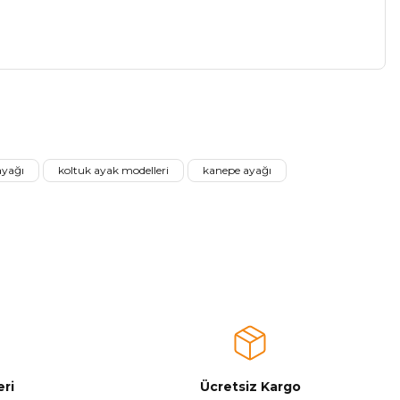
a iletebilirsiniz.
ayağı
koltuk ayak modelleri
kanepe ayağı
ri
Ücretsiz Kargo