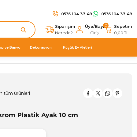
0535 104 37 48
0535 104 37 48
0
Siparişim
Üye/Bayi
Sepetim
Nerede?
Girişi
0,00 TL
op ve Banyo
Dekorasyon
Küçük Ev Aletleri
n tüm ürünleri
krom Plastik Ayak 10 cm