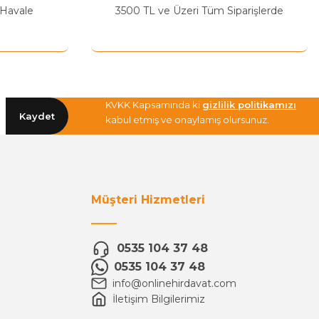
 Havale
3500 TL ve Üzeri Tüm Siparişlerde
KVKK Kapsamında ki
gizlilik politikamızı
Kaydet
kabul etmiş ve onaylamış olursunuz.
Müşteri Hizmetleri
0535 104 37 48
0535 104 37 48
info@onlinehirdavat.com
İletişim Bilgilerimiz