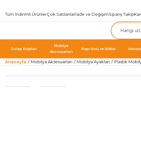
Tüm İndirimli Ürünler
Çok Satılanlar
İade ve Değişim
Sipariş Takip
Ka
Mobilya
Dolap Kulpları
Kapı Kolu ve Kilitler
Ankast
Aksesuarları
Anasayfa
Mobilya Aksesuarları
Mobilya Ayakları
Plastik Mobil