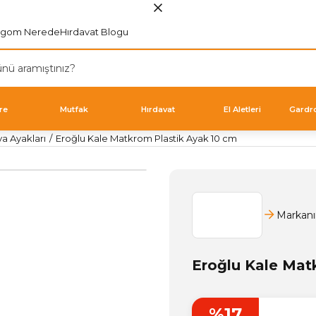
rgom Nerede
Hırdavat Blogu
re
Mutfak
Hırdavat
El Aletleri
Gardr
ya Ayakları
Eroğlu Kale Matkrom Plastik Ayak 10 cm
Markanı
Eroğlu Kale Mat
%17