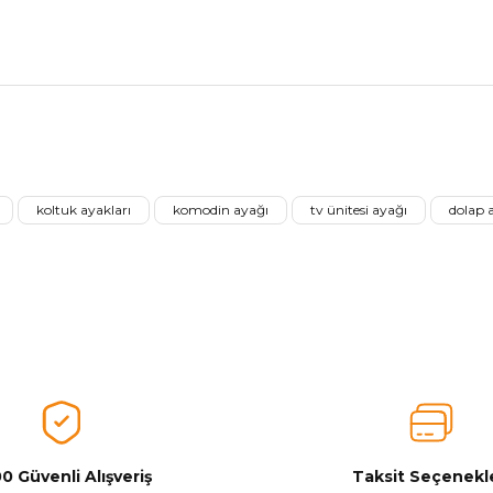
nularda yetersiz gördüğünüz noktaları öneri formunu kullanarak tarafımız
Ürünü Değerlendirerek Müşterilerimize Deneyiminizden Bahsedin🤩
koltuk ayakları
komodin ayağı
tv ünitesi ayağı
dolap 
Ürünü Değerlendir
0 Güvenli Alışveriş
Taksit Seçenekle