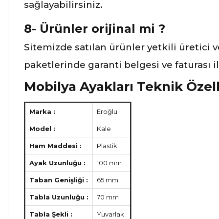
sağlayabilirsiniz.
8- Ürünler orijinal mi ?
Sitemizde satılan ürünler yetkili üretici 
paketlerinde garanti belgesi ve faturası 
Mobilya Ayakları Teknik Özell
Marka :
Eroğlu
Model :
Kale
Ham Maddesi :
Plastik
Ayak Uzunluğu :
100 mm
Taban Genişliği :
65 mm
Tabla Uzunluğu :
70 mm
Tabla Şekli :
Yuvarlak