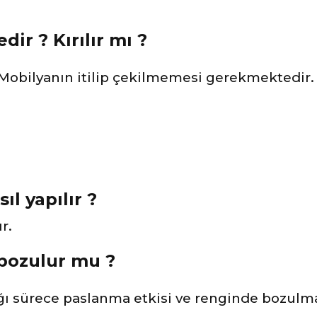
ir ? Kırılır mı ?
 Mobilyanın itilip çekilmemesi gerekmektedir. 
ıl yapılır ?
r.
 bozulur mu ?
ı sürece paslanma etkisi ve renginde bozulm