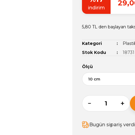
29,0
indirim
5,80 TL den başlayan taks
Kategori
Plasti
Stok Kodu
18731
Ölçü
Bugün sipariş verd