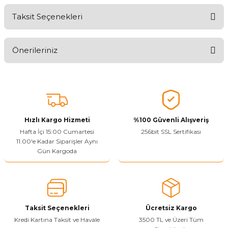
Taksit Seçenekleri
Ürünü Değerlendirerek Müşterilerimize Deneyiminizden Bahsedin
🤩
Önerileriniz
Ürünü Değerlendir
Bu ürünün fiyat bilgisi, resim, ürün açıklamalarında ve diğer
konularda yetersiz gördüğünüz noktaları öneri formunu kullanarak
tarafımıza iletebilirsiniz.
Görüş ve önerileriniz için teşekkür ederiz.
Hızlı Kargo Hizmeti
%100 Güvenli Alışveriş
Ürün resmi kalitesiz, bozuk veya görüntülenemiyor.
Hafta İçi 15:00 Cumartesi
256bit SSL Sertifikası
11.00'e Kadar Siparişler Aynı
Ürün açıklamasında eksik bilgiler bulunuyor.
Gün Kargoda
Sitenize Pek Güvenemedim
Ürün fiyatı diğer sitelerden daha pahalı.
Bu ürüne benzer farklı alternatifler olmalı.
Taksit Seçenekleri
Ücretsiz Kargo
Kredi Kartına Taksit ve Havale
3500 TL ve Üzeri Tüm