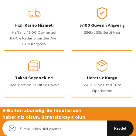
konularda yetersiz gördüğünüz noktaları öneri formunu kullanarak
tarafımıza iletebilirsiniz.
Görüş ve önerileriniz için teşekkür ederiz.
Hızlı Kargo Hizmeti
%100 Güvenli Alışveriş
Ürün resmi kalitesiz, bozuk veya görüntülenemiyor.
Hafta İçi 15:00 Cumartesi
256bit SSL Sertifikası
11.00'e Kadar Siparişler Aynı
Ürün açıklamasında eksik bilgiler bulunuyor.
Gün Kargoda
Sitenize Pek Güvenemedim
Ürün fiyatı diğer sitelerden daha pahalı.
Bu ürüne benzer farklı alternatifler olmalı.
Taksit Seçenekleri
Ücretsiz Kargo
Kredi Kartına Taksit ve Havale
3500 TL ve Üzeri Tüm
Siparişlerde
Yetkiliye Gönder
E-Bülten aboneliği ile fırsatlardan
haberiniz olsun, ücretsiz kayıt olun.
Kaydet