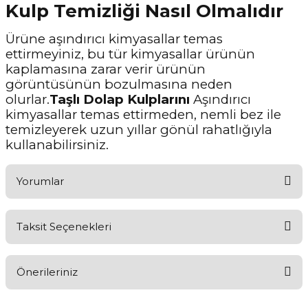
Kulp Temizliği Nasıl Olmalıdır
Ürüne aşındırıcı kimyasallar temas
ettirmeyiniz, bu tür kimyasallar ürünün
kaplamasına zarar verir ürünün
görüntüsünün bozulmasına neden
olurlar.
Taşlı Dolap Kulplarını
Aşındırıcı
kimyasallar temas ettirmeden, nemli bez ile
temizleyerek uzun yıllar gönül rahatlığıyla
kullanabilirsiniz.
Yorumlar
Taksit Seçenekleri
Ürünü Değerlendirerek Müşterilerimize Deneyiminizden Bahsedin
🤩
Önerileriniz
Ürünü Değerlendir
Bu ürünün fiyat bilgisi, resim, ürün açıklamalarında ve diğer