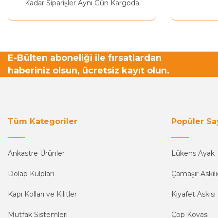
Kadar Siparişler Aynı Gün Kargoda
E-Bülten aboneliği ile fırsatlardan
haberiniz olsun, ücretsiz kayıt olun.
Tüm Kategoriler
Popüler Sa
Ankastre Ürünler
Lükens Ayak
Dolap Kulpları
Çamaşır Askılı
Kapı Kolları ve Kilitler
Kıyafet Askısı
Mutfak Sistemleri
Çöp Kovası