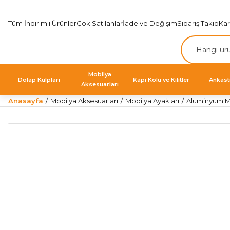
Tüm İndirimli Ürünler
Çok Satılanlar
İade ve Değişim
Sipariş Takip
Ka
Mobilya
Dolap Kulpları
Kapı Kolu ve Kilitler
Ankast
Aksesuarları
Anasayfa
Mobilya Aksesuarları
Mobilya Ayakları
Alüminyum Mo