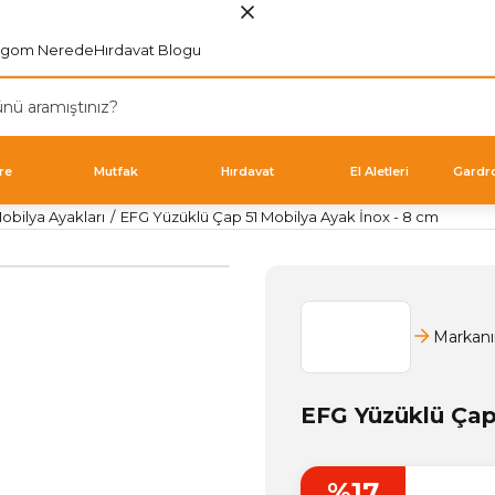
rgom Nerede
Hırdavat Blogu
re
Mutfak
Hırdavat
El Aletleri
Gardr
bilya Ayakları
EFG Yüzüklü Çap 51 Mobilya Ayak İnox - 8 cm
Markanı
EFG Yüzüklü Çap
%17