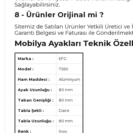
Sağlayabilirsiniz.
8 - Ürünler Orijinal mi ?
Sitemiz de Satılan Ürünler Yetkili Üretici 
Garanti Belgesi ve Faturası ile Gönderilmekt
Mobilya Ayakları Teknik Özell
Marka :
EFG
Model :
7360
Ham Maddesi :
Alüminyum
Ayak Uzunluğu :
80 mm
Taban Genişliği :
80 mm
Tabla Şekli :
Daire
Tabla Uzunluğu :
80 mm
Renk :
İnox