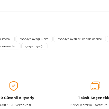
nularda yetersiz gördüğünüz noktaları öneri formunu kullanarak tarafımız
Ürünü Değerlendirerek Müşterilerimize Deneyiminizden Bahsedin🤩
ı metal
mobilya ayağı 15 cm
mobilya ayakları kapıda ödeme
Ürünü Değerlendir
ksesuarları
çekyat ayağı
0 Güvenli Alışveriş
Taksit Seçenekle
Yetkiliye Gönder
6bit SSL Sertifikası
Kredi Kartına Taksit ve