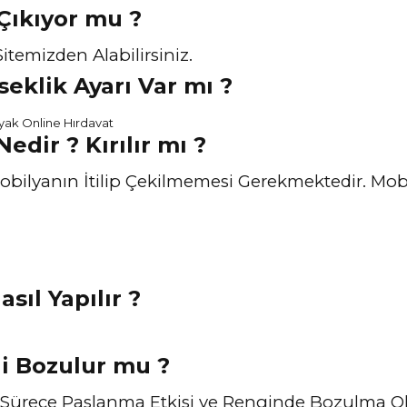
 Çıkıyor mu ?
itemizden Alabilirsiniz.
eklik Ayarı Var mı ?
edir ? Kırılır mı ?
obilyanın İtilip Çekilmemesi Gerekmektedir. Mobi
sıl Yapılır ?
gi Bozulur mu ?
 Sürece Paslanma Etkisi ve Renginde Bozulma O