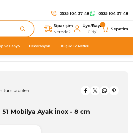
0535 104 37 48
0535 104 37 48
Siparişim
Üye/Bayi
Sepetim
Nerede?
Girişi
op ve Banyo
Dekorasyon
Küçük Ev Aletleri
n tüm ürünleri
 51 Mobilya Ayak İnox - 8 cm