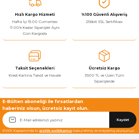
Bu ürüne benzer farklı alternatifler olmalı.
Hızlı Kargo Hizmeti
%100 Güvenli Alışveriş
Hafta İçi 15:00 Cumartesi
256bit SSL Sertifikası
11.00'e Kadar Siparişler Aynı
Gün Kargoda
Yetkiliye Gönder
Taksit Seçenekleri
Ücretsiz Kargo
Kredi Kartına Taksit ve Havale
3500 TL ve Üzeri Tüm
Siparişlerde
E-Bülten aboneliği ile fırsatlardan
haberiniz olsun, ücretsiz kayıt olun.
Kaydet
KVKK Kapsamında ki
gizlilik politikamızı
kabul etmiş ve onaylamış olursunuz.