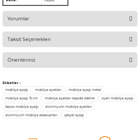
Renk :
Beyaz
Yorumlar
Taksit Seçenekleri
Ürünü Değerlendirerek Müşterilerimize Deneyiminizden Bahsedin
🤩
Önerileriniz
Ürünü Değerlendir
Bu ürünün fiyat bilgisi, resim, ürün açıklamalarında ve diğer
konularda yetersiz gördüğünüz noktaları öneri formunu kullanarak
Etiketler :
tarafımıza iletebilirsiniz.
mobilya ayağı
mobilya ayakları
mobilya ayağı metal
Görüş ve önerileriniz için teşekkür ederiz.
mobilya ayağı 15 cm
mobilya ayakları kapıda ödeme
siyah mobilya ayağı
beyaz mobilya ayağı
alüminyum mobilya ayakları
Ürün resmi kalitesiz, bozuk veya görüntülenemiyor.
alüminyum mobilya aksesuarları
çekyat ayağı
Ürün açıklamasında eksik bilgiler bulunuyor.
Sitenize Pek Güvenemedim
Ürün fiyatı diğer sitelerden daha pahalı.