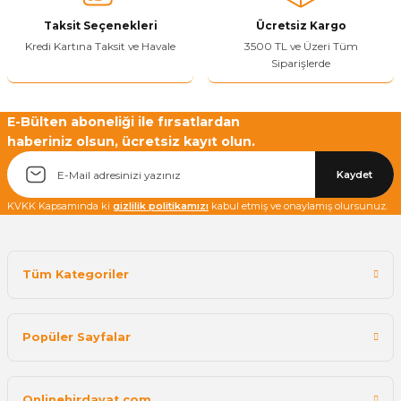
Taksit Seçenekleri
Ücretsiz Kargo
Kredi Kartına Taksit ve Havale
3500 TL ve Üzeri Tüm
Siparişlerde
Yetkiliye Gönder
E-Bülten aboneliği ile fırsatlardan
haberiniz olsun, ücretsiz kayıt olun.
Kaydet
KVKK Kapsamında ki
gizlilik politikamızı
kabul etmiş ve onaylamış olursunuz.
Tüm Kategoriler
Popüler Sayfalar
Onlinehirdavat.com