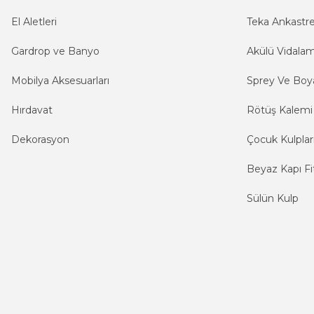
El Aletleri
Teka Ankastr
Gardrop ve Banyo
Akülü Vidala
Mobilya Aksesuarları
Sprey Ve Boya
Hırdavat
Rötüş Kalemi
Dekorasyon
Çocuk Kulplar
Beyaz Kapı Fit
Sülün Kulp