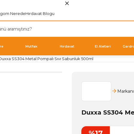
rgom Nerede
Hırdavat Blogu
re
Mutfak
Hırdavat
El Aletleri
Gardr
Duxxa SS304 Metal Pompalı Sıvı Sabunluk 500ml
Markanı
Duxxa SS304 Met
%17