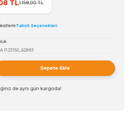
08 TL
1.158,00 TL
ksitlerle
Taksit Seçenekleri
luk
A P.23150_62893
Sepete Ekle
iğiniz de aynı gün kargoda!