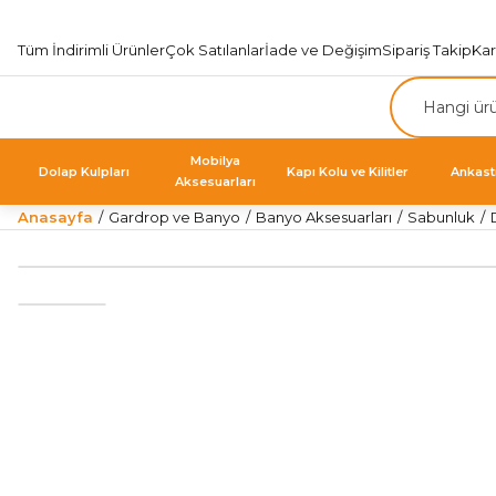
Tüm İndirimli Ürünler
Çok Satılanlar
İade ve Değişim
Sipariş Takip
Ka
Mobilya
Dolap Kulpları
Kapı Kolu ve Kilitler
Ankast
Aksesuarları
Anasayfa
Gardrop ve Banyo
Banyo Aksesuarları
Sabunluk