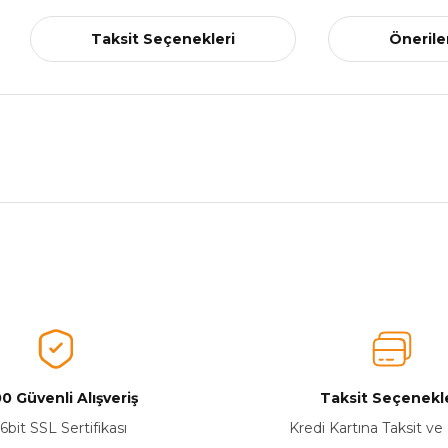
Taksit Seçenekleri
Önerile
nularda yetersiz gördüğünüz noktaları öneri formunu kullanarak tarafımız
Ürünü Değerlendirerek Müşterilerimize Deneyiminizden Bahsedin🤩
Ürünü Değerlendir
0 Güvenli Alışveriş
Taksit Seçenekle
6bit SSL Sertifikası
Kredi Kartına Taksit ve