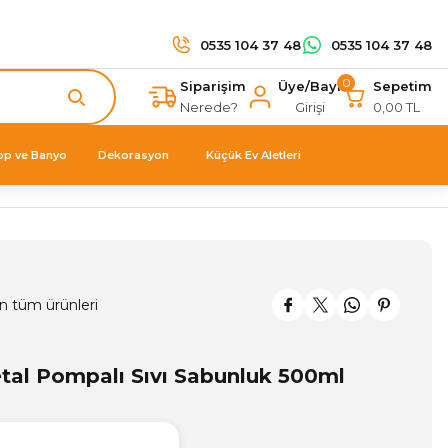
0535 104 37 48
0535 104 37 48
0
Siparişim
Üye/Bayi
Sepetim
Nerede?
Girişi
0,00 TL
op ve Banyo
Dekorasyon
Küçük Ev Aletleri
n tüm ürünleri
al Pompalı Sıvı Sabunluk 500ml