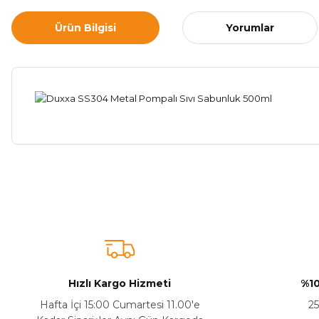
Ürün Bilgisi
Yorumlar
Bu ürünün fiyat bilgisi, resim, ürün açıklamalarında ve diğer ko
Görüş ve önerileriniz için teşekkür ederiz.
Ürün resmi kalitesiz, bozuk veya görüntülenemiyor.
Ürün açıklamasında eksik bilgiler bulunuyor.
Sitenize Pek Güvenemedim
Hızlı Kargo Hizmeti
%10
Ürün fiyatı diğer sitelerden daha pahalı.
Hafta İçi 15:00 Cumartesi 11.00'e
25
Bu ürüne benzer farklı alternatifler olmalı.