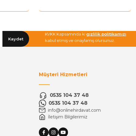
KVKK Kapsamında ki
gizlilik politikamızı
Kaydet
kabul etmiş ve onaylamış olursunuz.
Müşteri Hizmetleri
0535 104 37 48
0535 104 37 48
info@onlinehirdavat.com
İletişim Bilgilerimiz