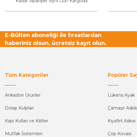
Kadar Siparişler Aynı Gün Kargoda
E-Bülten aboneliği ile fırsatlardan
haberiniz olsun, ücretsiz kayıt olun.
Tüm Kategoriler
Popüler Sa
Ankastre Ürünler
Lükens Ayak
Dolap Kulpları
Çamaşır Askılı
Kapı Kolları ve Kilitler
Kıyafet Askısı
Mutfak Sistemleri
Çöp Kovası