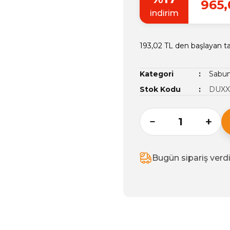
965,
indirim
193,02 TL den başlayan ta
Kategori
Sabun
Stok Kodu
DUXX
Bugün sipariş verd