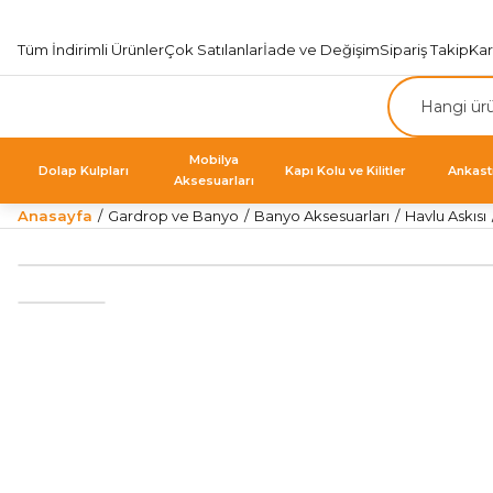
Tüm İndirimli Ürünler
Çok Satılanlar
İade ve Değişim
Sipariş Takip
Ka
Mobilya
Dolap Kulpları
Kapı Kolu ve Kilitler
Ankast
Aksesuarları
Anasayfa
Gardrop ve Banyo
Banyo Aksesuarları
Havlu Askısı