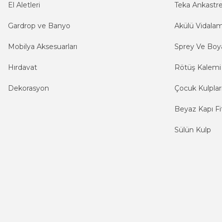
El Aletleri
Teka Ankastr
Gardrop ve Banyo
Akülü Vidala
Mobilya Aksesuarları
Sprey Ve Boya
Hırdavat
Rötüş Kalemi
Dekorasyon
Çocuk Kulplar
Beyaz Kapı Fit
Sülün Kulp