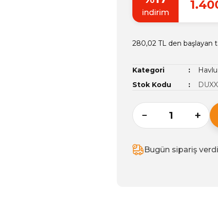
1.40
indirim
280,02 TL den başlayan ta
Kategori
Havlu
Stok Kodu
DUXXA
Bugün sipariş verd