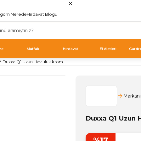
rgom Nerede
Hırdavat Blogu
re
Mutfak
Hırdavat
El Aletleri
Gardr
Duxxa Q1 Uzun Havluluk krom
Markanı
Duxxa Q1 Uzun 
%17