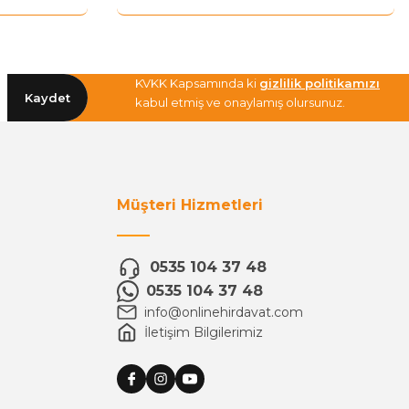
KVKK Kapsamında ki
gizlilik politikamızı
Kaydet
kabul etmiş ve onaylamış olursunuz.
Müşteri Hizmetleri
0535 104 37 48
0535 104 37 48
info@onlinehirdavat.com
İletişim Bilgilerimiz