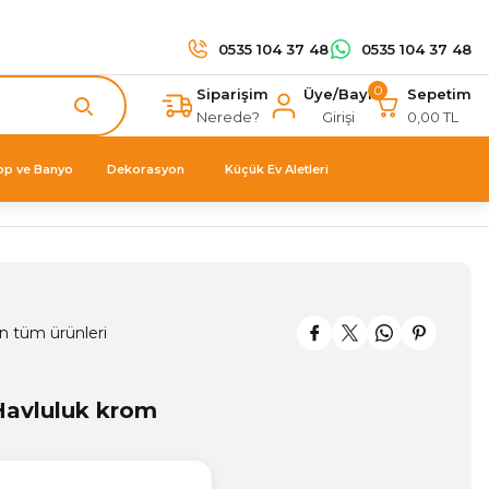
0535 104 37 48
0535 104 37 48
0
Siparişim
Üye/Bayi
Sepetim
Nerede?
Girişi
0,00 TL
op ve Banyo
Dekorasyon
Küçük Ev Aletleri
n tüm ürünleri
Havluluk krom