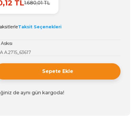
0,12 TL
1.680,01 TL
ksitlerle
Taksit Seçenekleri
 Askısı
 A.2715_63617
Sepete Ekle
iğiniz de aynı gün kargoda!