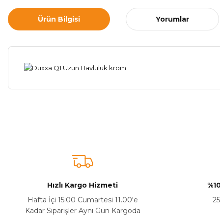
Ürün Bilgisi
Yorumlar
Bu ürünün fiyat bilgisi, resim, ürün açıklamalarında ve diğer ko
Görüş ve önerileriniz için teşekkür ederiz.
Ürün resmi kalitesiz, bozuk veya görüntülenemiyor.
Ürün açıklamasında eksik bilgiler bulunuyor.
Sitenize Pek Güvenemedim
Hızlı Kargo Hizmeti
%10
Ürün fiyatı diğer sitelerden daha pahalı.
Hafta İçi 15:00 Cumartesi 11.00'e
25
Bu ürüne benzer farklı alternatifler olmalı.
Kadar Siparişler Aynı Gün Kargoda