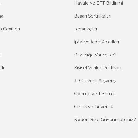
e
Havale ve EFT Bildirimi
ma
Başarı Sertifikaları
 Çeşitleri
Tedarikçiler
İptal ve İade Koşulları
ı
Pazarlığa Var mısın?
ili
Kişisel Veriler Politikası
3D Güvenli Alışveriş
Ödeme ve Teslimat
Gizlilik ve Güvenlik
Neden Bize Güvenmelisiniz?