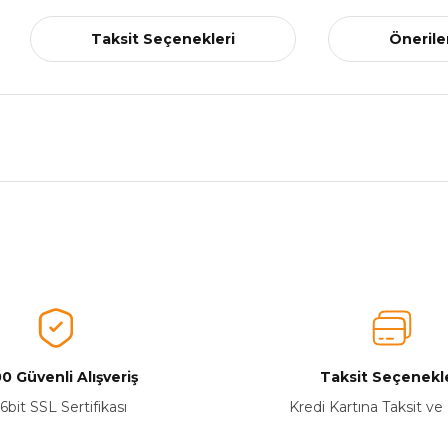
Taksit Seçenekleri
Önerile
nularda yetersiz gördüğünüz noktaları öneri formunu kullanarak tarafımız
Ürünü Değerlendirerek Müşterilerimize Deneyiminizden Bahsedin🤩
Ürünü Değerlendir
0 Güvenli Alışveriş
Taksit Seçenekle
6bit SSL Sertifikası
Kredi Kartına Taksit ve