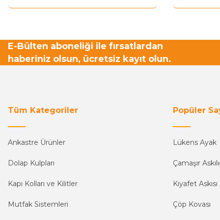
E-Bülten aboneliği ile fırsatlardan
haberiniz olsun, ücretsiz kayıt olun.
Tüm Kategoriler
Popüler Sa
Ankastre Ürünler
Lükens Ayak
Dolap Kulpları
Çamaşır Askılı
Kapı Kolları ve Kilitler
Kıyafet Askısı
Mutfak Sistemleri
Çöp Kovası