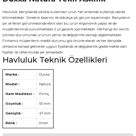
Havluluk, banyolarda sıklıkla kullanılan ürün her anlamda kullanışlı olarak
bilinmektedir. Simetrik tasarımı ile oldukça şık görüm kazanmıştır. Banyoların
şık ve ferah görünmesinde etkili olan bu ürün ergonomik yapısı ile de
müşterilerimize sunulmaktadır.2 yıl garanti içermektedir. Herhangi bir sıkıntı
çıkması durumunda ürünün yenisi ile değiştirme olanağı sağlamaktadır.
Firmamız müşterilerin maddi durumu göz önüne alarak ve her banyoda
olmasına kanaat getirerek uygun fiyatlarda ve değişkenlik göstermekte olan
fiyatlar ile raflarımızda yer almaktadır.
Havluluk Teknik Özellikleri
Marka :
Duxxa
Model :
Natura
Ham Maddesi :
Pirinç
Uzunluk :
55 mm
Genişlik :
47 mm
Renk :
Krom