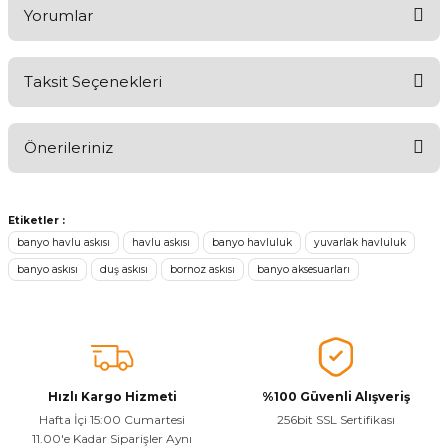
Yorumlar
Taksit Seçenekleri
Ürünü Değerlendirerek Müşterilerimize Deneyiminizden Bahsedin
🤩
Önerileriniz
Ürünü Değerlendir
Bu ürünün fiyat bilgisi, resim, ürün açıklamalarında ve diğer
konularda yetersiz gördüğünüz noktaları öneri formunu kullanarak
Etiketler :
tarafımıza iletebilirsiniz.
banyo havlu askısı
havlu askısı
banyo havluluk
yuvarlak havluluk
Görüş ve önerileriniz için teşekkür ederiz.
banyo askısı
duş askısı
bornoz askısı
banyo aksesuarları
Ürün resmi kalitesiz, bozuk veya görüntülenemiyor.
Ürün açıklamasında eksik bilgiler bulunuyor.
Sitenize Pek Güvenemedim
Ürün fiyatı diğer sitelerden daha pahalı.
Hızlı Kargo Hizmeti
%100 Güvenli Alışveriş
Hafta İçi 15:00 Cumartesi
256bit SSL Sertifikası
Bu ürüne benzer farklı alternatifler olmalı.
11.00'e Kadar Siparişler Aynı