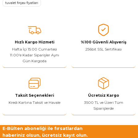
tuvalet fırçası fiyatları
Ürün açıklamasında eksik bilgiler bulunuyor.
Sitenize Pek Güvenemedim
Ürün fiyatı diğer sitelerden daha pahalı.
Bu ürüne benzer farklı alternatifler olmalı.
Hızlı Kargo Hizmeti
%100 Güvenli Alışveriş
Hafta İçi 15:00 Cumartesi
256bit SSL Sertifikası
11.00'e Kadar Siparişler Aynı
Gün Kargoda
Yetkiliye Gönder
Taksit Seçenekleri
Ücretsiz Kargo
Kredi Kartına Taksit ve Havale
3500 TL ve Üzeri Tüm
Siparişlerde
E-Bülten aboneliği ile fırsatlardan
haberiniz olsun, ücretsiz kayıt olun.