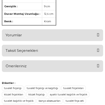
Genişlik :
9 cm
Duvar Montaj Uzunluğu :
12,4 cm
Renk :
Krom
Yorumlar
Taksit Seçenekleri
Ürünü Değerlendirerek Müşterilerimize Deneyiminizden Bahsedin
🤩
Önerileriniz
Ürünü Değerlendir
Bu ürünün fiyat bilgisi, resim, ürün açıklamalarında ve diğer
konularda yetersiz gördüğünüz noktaları öneri formunu kullanarak
Etiketler :
tarafımıza iletebilirsiniz.
tuvalet fırçalığı
tuvalet fırçalığı ve kağıtlığı
tuvalet fırçalıkları
Görüş ve önerileriniz için teşekkür ederiz.
klozet fırçalıkları
klozet fırçalığı
ayaklı tuvalet kağıtlık ve fırçalık
tuvalet kağıtlık ve fırçalık
banyo aksesuarları
tuvalet fırça seti
Ürün resmi kalitesiz, bozuk veya görüntülenemiyor.