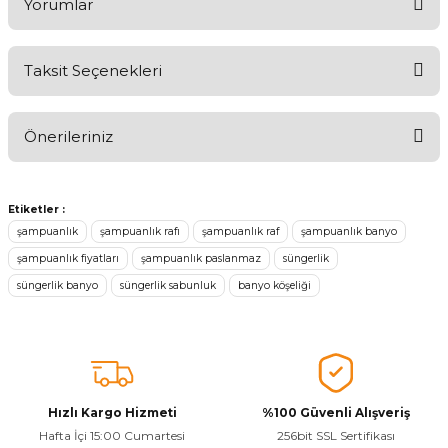
Yorumlar
Taksit Seçenekleri
Ürünü Değerlendirerek Müşterilerimize Deneyiminizden Bahsedin
🤩
Önerileriniz
Ürünü Değerlendir
Bu ürünün fiyat bilgisi, resim, ürün açıklamalarında ve diğer
konularda yetersiz gördüğünüz noktaları öneri formunu kullanarak
Etiketler :
tarafımıza iletebilirsiniz.
şampuanlık
şampuanlık rafı
şampuanlık raf
şampuanlık banyo
Görüş ve önerileriniz için teşekkür ederiz.
şampuanlık fiyatları
şampuanlık paslanmaz
süngerlik
süngerlik banyo
süngerlik sabunluk
banyo köşeliği
Ürün resmi kalitesiz, bozuk veya görüntülenemiyor.
Ürün açıklamasında eksik bilgiler bulunuyor.
Sitenize Pek Güvenemedim
Ürün fiyatı diğer sitelerden daha pahalı.
Bu ürüne benzer farklı alternatifler olmalı.
Hızlı Kargo Hizmeti
%100 Güvenli Alışveriş
Hafta İçi 15:00 Cumartesi
256bit SSL Sertifikası