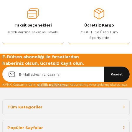
Ürün fiyatı diğer sitelerden daha pahalı.
Bu ürüne benzer farklı alternatifler olmalı.
Taksit Seçenekleri
Ücretsiz Kargo
Kredi Kartına Taksit ve Havale
3500 TL ve Üzeri Tüm
Siparişlerde
Yetkiliye Gönder
E-Bülten aboneliği ile fırsatlardan
haberiniz olsun, ücretsiz kayıt olun.
Kaydet
KVKK Kapsamında ki
gizlilik politikamızı
kabul etmiş ve onaylamış olursunuz.
Tüm Kategoriler
Popüler Sayfalar