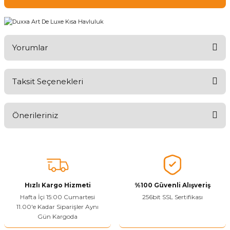
Yorumlar
Taksit Seçenekleri
Ürünü Değerlendirerek Müşterilerimize Deneyiminizden Bahsedin
🤩
Önerileriniz
Ürünü Değerlendir
Bu ürünün fiyat bilgisi, resim, ürün açıklamalarında ve diğer
konularda yetersiz gördüğünüz noktaları öneri formunu kullanarak
tarafımıza iletebilirsiniz.
Görüş ve önerileriniz için teşekkür ederiz.
Hızlı Kargo Hizmeti
%100 Güvenli Alışveriş
Ürün resmi kalitesiz, bozuk veya görüntülenemiyor.
Hafta İçi 15:00 Cumartesi
256bit SSL Sertifikası
11.00'e Kadar Siparişler Aynı
Ürün açıklamasında eksik bilgiler bulunuyor.
Gün Kargoda
Sitenize Pek Güvenemedim