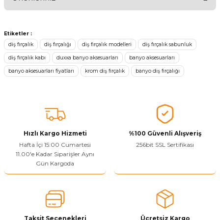
Ürünü Değerlendir
Bu ürünün fiyat bilgisi, resim, ürün açıklamalarında ve diğer
konularda yetersiz gördüğünüz noktaları öneri formunu kullanarak
Etiketler :
tarafımıza iletebilirsiniz.
diş fırçalık
diş fırçalığı
diş fırçalık modelleri
diş fırçalık sabunluk
Görüş ve önerileriniz için teşekkür ederiz.
diş fırçalık kabı
duxxa banyo aksesuarları
banyo aksesuarları
banyo aksesuarları fiyatları
krom diş fırçalık
banyo diş fırçalığı
Ürün resmi kalitesiz, bozuk veya görüntülenemiyor.
Ürün açıklamasında eksik bilgiler bulunuyor.
Sitenize Pek Güvenemedim
Ürün fiyatı diğer sitelerden daha pahalı.
Bu ürüne benzer farklı alternatifler olmalı.
Hızlı Kargo Hizmeti
%100 Güvenli Alışveriş
Hafta İçi 15:00 Cumartesi
256bit SSL Sertifikası
11.00'e Kadar Siparişler Aynı
Gün Kargoda
Yetkiliye Gönder
Taksit Seçenekleri
Ücretsiz Kargo