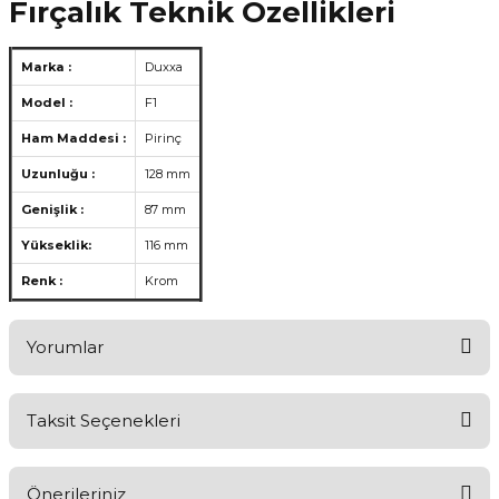
Fırçalık Teknik Özellikleri
Marka :
Duxxa
Model :
F1
Ham Maddesi :
Pirinç
Uzunluğu :
128 mm
Genişlik :
87 mm
Yükseklik:
116 mm
Renk :
Krom
Yorumlar
Taksit Seçenekleri
Ürünü Değerlendirerek Müşterilerimize Deneyiminizden Bahsedin
🤩
Önerileriniz