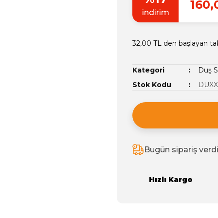
160,
indirim
32,00 TL den başlayan tak
Kategori
Duş S
Stok Kodu
DUXXA
Bugün sipariş verd
Hızlı Kargo