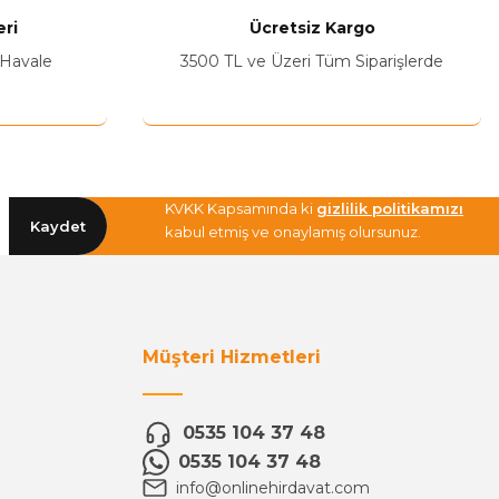
ri
Ücretsiz Kargo
 Havale
3500 TL ve Üzeri Tüm Siparişlerde
KVKK Kapsamında ki
gizlilik politikamızı
Kaydet
kabul etmiş ve onaylamış olursunuz.
Müşteri Hizmetleri
0535 104 37 48
0535 104 37 48
info@onlinehirdavat.com