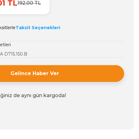
01 TL
192,00 TL
sitlerle
Taksit Seçenekleri
etleri
 D715.150.B
Gelince Haber Ver
iğiniz de aynı gün kargoda!