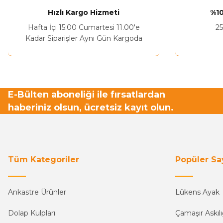
Hızlı Kargo Hizmeti
%10
Hafta İçi 15:00 Cumartesi 11.00'e
25
Kadar Siparişler Aynı Gün Kargoda
E-Bülten aboneliği ile fırsatlardan
haberiniz olsun, ücretsiz kayıt olun.
Tüm Kategoriler
Popüler Sa
Ankastre Ürünler
Lükens Ayak
Dolap Kulpları
Çamaşır Askılı