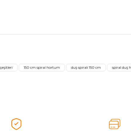
nularda yetersiz gördüğünüz noktaları öneri formunu kullanarak tarafımız
Ürünü Değerlendirerek Müşterilerimize Deneyiminizden Bahsedin🤩
çeşitleri
150 cm spiral hortum
duş spirali 150 cm
spiral duş
Ürünü Değerlendir