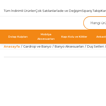
Tüm İndirimli Ürünler
Çok Satılanlar
İade ve Değişim
Sipariş Takip
Ka
Mobilya
Dolap Kulpları
Kapı Kolu ve Kilitler
Ankast
Aksesuarları
Anasayfa
Gardrop ve Banyo
Banyo Aksesuarları
Duş Setleri