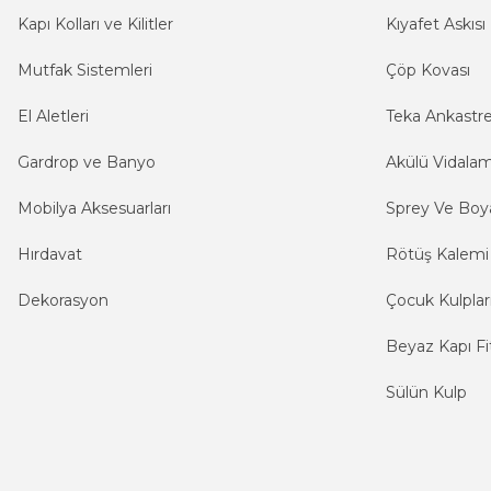
Kapı Kolları ve Kilitler
Kıyafet Askısı
Mutfak Sistemleri
Çöp Kovası
El Aletleri
Teka Ankastr
Gardrop ve Banyo
Akülü Vidala
Mobilya Aksesuarları
Sprey Ve Boya
Hırdavat
Rötüş Kalemi
Dekorasyon
Çocuk Kulplar
Beyaz Kapı Fit
Sülün Kulp