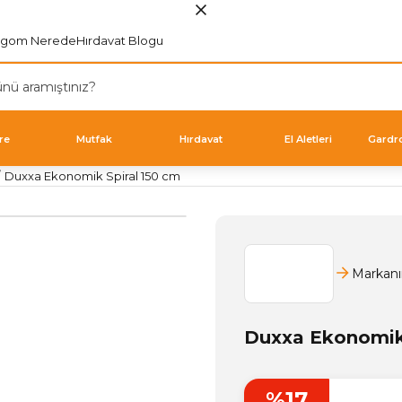
rgom Nerede
Hırdavat Blogu
re
Mutfak
Hırdavat
El Aletleri
Gardr
Duxxa Ekonomik Spiral 150 cm
Markanı
Duxxa Ekonomik 
%17