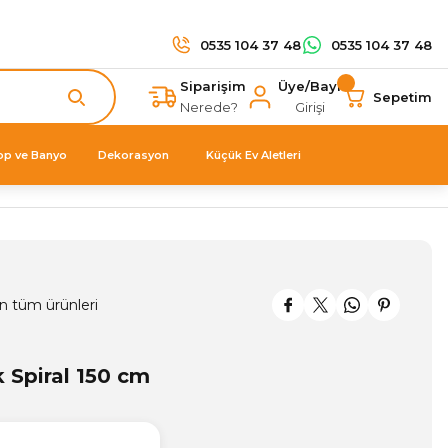
0535 104 37 48
0535 104 37 48
Siparişim
Üye/Bayi
Sepetim
Nerede?
Girişi
op ve Banyo
Dekorasyon
Küçük Ev Aletleri
n tüm ürünleri
Spiral 150 cm