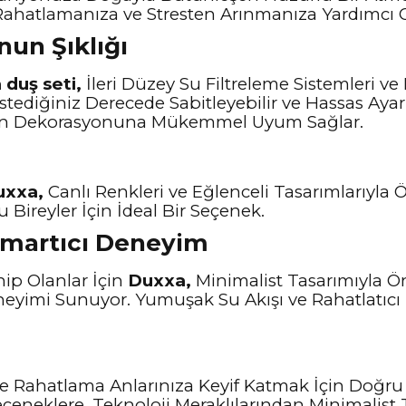
Rahatlamanıza ve Stresten Arınmanıza Yardımcı O
nun Şıklığı
duş seti,
İleri Düzey Su Filtreleme Sistemleri ve D
ı İstediğiniz Derecede Sabitleyebilir ve Hassas A
nuzun Dekorasyonuna Mükemmel Uyum Sağlar.
uxxa,
Canlı Renkleri ve Eğlenceli Tasarımlarıyla Ö
Bireyler İçin İdeal Bir Seçenek.
Şımartıcı Deneyim
ip Olanlar İçin
Duxxa,
Minimalist Tasarımıyla Öne 
neyimi Sunuyor. Yumuşak Su Akışı ve Rahatlatıcı 
 Rahatlama Anlarınıza Keyif Katmak İçin Doğru
çeneklere, Teknoloji Meraklılarından Minimalist