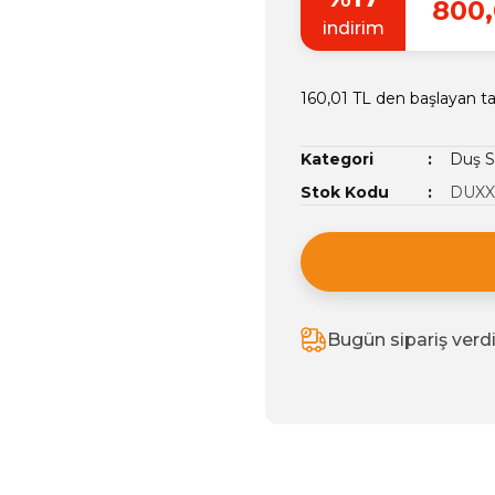
800,
indirim
160,01 TL den başlayan tak
Kategori
Duş S
Stok Kodu
DUXX
Bugün sipariş verd