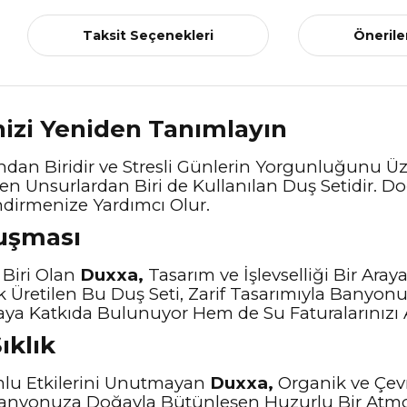
Taksit Seçenekleri
Önerile
nizi Yeniden Tanımlayın
an Biridir ve Stresli Günlerin Yorgunluğunu Üze
Unsurlardan Biri de Kullanılan Duş Setidir. Doğ
dirmenize Yardımcı Olur.
luşması
 Biri Olan
Duxxa,
Tasarım ve İşlevselliği Bir Ara
k Üretilen Bu Duş Seti, Zarif Tasarımıyla Banyon
ya Katkıda Bulunuyor Hem de Su Faturalarınızı A
ıklık
mlu Etkilerini Unutmayan
Duxxa,
Organik ve Çevr
Banyonuza Doğayla Bütünleşen Huzurlu Bir Atmosf