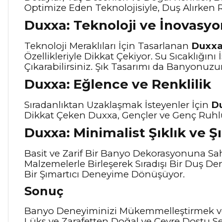
Optimize Eden Teknolojisiyle, Duş Alırken 
Duxxa: Teknoloji ve İnovasyo
Teknoloji Meraklıları İçin Tasarlanan
Duxxa 
Özellikleriyle Dikkat Çekiyor. Su Sıcaklığın
Çıkarabilirsiniz. Şık Tasarımı da Banyo
Duxxa: Eğlence ve Renklilik
Sıradanlıktan Uzaklaşmak İsteyenler İçin
D
Dikkat Çeken Duxxa, Gençler ve Genç Ruhlu 
Duxxa: Minimalist Şıklık ve 
Basit ve Zarif Bir Banyo Dekorasyonuna Sah
Malzemelerle Birleşerek Sıradışı Bir Duş De
Bir Şımartıcı Deneyime Dönüşüyor.
Sonuç
Banyo Deneyiminizi Mükemmelleştirmek ve
Lüks ve Zarafetten Doğal ve Çevre Dostu Se