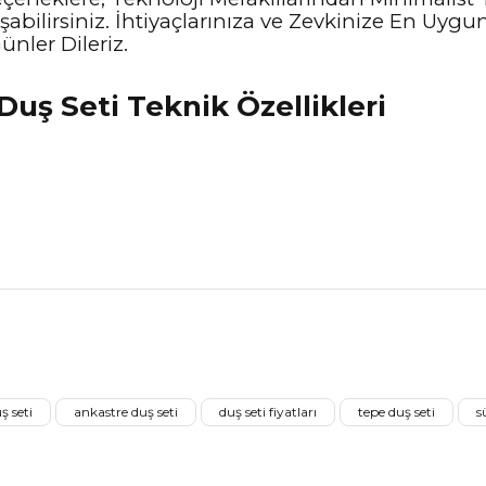
şabilirsiniz. İhtiyaçlarınıza ve Zevkinize En Uyg
ünler Dileriz.
uş Seti Teknik Özellikleri
nularda yetersiz gördüğünüz noktaları öneri formunu kullanarak tarafımız
Ürünü Değerlendirerek Müşterilerimize Deneyiminizden Bahsedin🤩
ş seti
ankastre duş seti
duş seti fiyatları
tepe duş seti
s
Ürünü Değerlendir