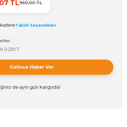
07 TL
960,00 TL
sitlerle
Taksit Seçenekleri
etleri
A D.230.7
Gelince Haber Ver
iğiniz de aynı gün kargoda!