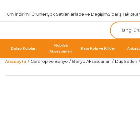
Tüm İndirimli Ürünler
Çok Satılanlar
İade ve Değişim
Sipariş Takip
Ka
Mobilya
Dolap Kulpları
Kapı Kolu ve Kilitler
Ankast
Aksesuarları
Anasayfa
Gardrop ve Banyo
Banyo Aksesuarları
Duş Setleri