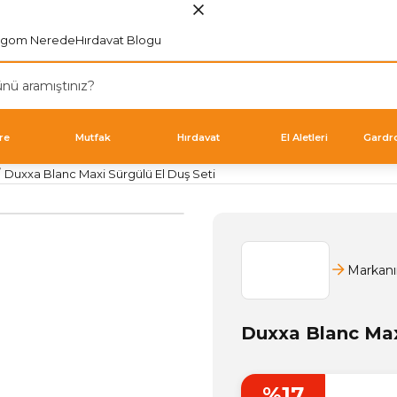
rgom Nerede
Hırdavat Blogu
re
Mutfak
Hırdavat
El Aletleri
Gardr
Duxxa Blanc Maxi Sürgülü El Duş Seti
Markanı
Duxxa Blanc Maxi
%17