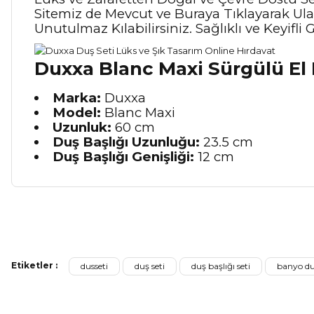
Sitemiz de Mevcut ve
Buraya Tıklayarak
Ula
Unutulmaz Kılabilirsiniz. Sağlıklı ve Keyifli G
Duxxa Blanc Maxi Sürgülü El D
Marka:
Duxxa
Model:
Blanc Maxi
Uzunluk:
60 cm
Duş Başlığı Uzunluğu:
23.5 cm
Duş Başlığı Genişliği:
12 cm
Bu ürünün fiyat bilgisi, resim, ürün açıklamalarında ve diğer ko
Görüş ve önerileriniz için teşekkür ederiz.
Etiketler :
dusseti
duş seti
duş başlığı seti
banyo du
Ürün resmi kalitesiz, bozuk veya görüntülenemiyor.
Ürün açıklamasında eksik bilgiler bulunuyor.
Sitenize Pek Güvenemedim