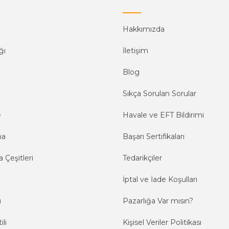
Hakkımızda
ğı
İletişim
Blog
Sıkça Sorulan Sorular
e
Havale ve EFT Bildirimi
ma
Başarı Sertifikaları
 Çeşitleri
Tedarikçiler
İptal ve İade Koşulları
ı
Pazarlığa Var mısın?
ili
Kişisel Veriler Politikası