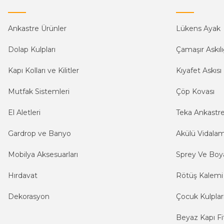
Ankastre Ürünler
Lükens Ayak
Dolap Kulpları
Çamaşır Askılı
Kapı Kolları ve Kilitler
Kıyafet Askısı
Mutfak Sistemleri
Çöp Kovası
El Aletleri
Teka Ankastr
Gardrop ve Banyo
Akülü Vidala
Mobilya Aksesuarları
Sprey Ve Boya
Hırdavat
Rötüş Kalemi
Dekorasyon
Çocuk Kulplar
Beyaz Kapı Fit