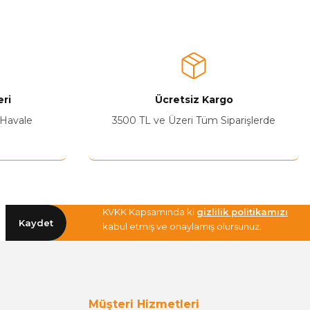
ri
Ücretsiz Kargo
 Havale
3500 TL ve Üzeri Tüm Siparişlerde
KVKK Kapsamında ki
gizlilik politikamızı
Kaydet
kabul etmiş ve onaylamış olursunuz.
Müşteri Hizmetleri