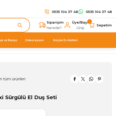
0535 104 37 48
0535 104 37 48
Siparişim
Üye/Bayi
Sepetim
Nerede?
Girişi
op ve Banyo
Dekorasyon
Küçük Ev Aletleri
n tüm ürünleri
 Sürgülü El Duş Seti