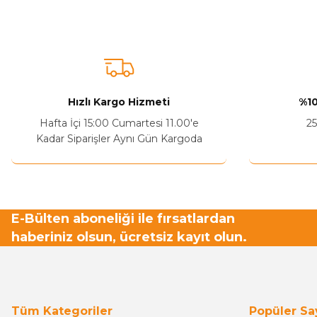
Ürün fiyatı diğer sitelerden daha pahalı.
Bu ürüne benzer farklı alternatifler olmalı.
Hızlı Kargo Hizmeti
%10
Hafta İçi 15:00 Cumartesi 11.00'e
25
Kadar Siparişler Aynı Gün Kargoda
E-Bülten aboneliği ile fırsatlardan
haberiniz olsun, ücretsiz kayıt olun.
Tüm Kategoriler
Popüler Sa