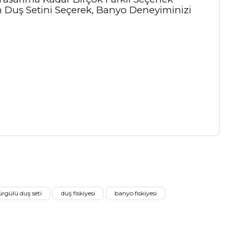
un Duş Setini Seçerek, Banyo Deneyiminizi
a iletebilirsiniz.
ürgülü duş seti
duş fiskiyesi
banyo fıskiyesi