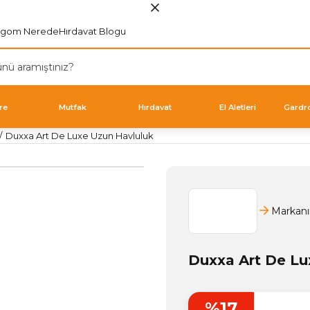
rgom Nerede
Hırdavat Blogu
re
Mutfak
Hırdavat
El Aletleri
Gardr
Duxxa Art De Luxe Uzun Havluluk
Markanı
Duxxa Art De Lu
%17