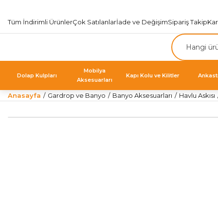
Tüm İndirimli Ürünler
Çok Satılanlar
İade ve Değişim
Sipariş Takip
Ka
Mobilya
Dolap Kulpları
Kapı Kolu ve Kilitler
Ankast
Aksesuarları
Anasayfa
Gardrop ve Banyo
Banyo Aksesuarları
Havlu Askısı