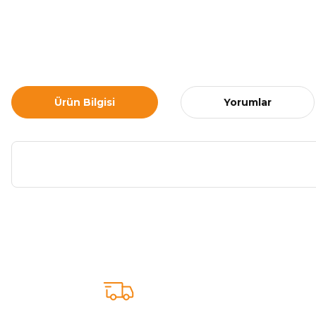
Ürün Bilgisi
Yorumlar
Bu ürünün fiyat bilgisi, resim, ürün açıklamalarında ve diğer ko
Görüş ve önerileriniz için teşekkür ederiz.
Ürün resmi kalitesiz, bozuk veya görüntülenemiyor.
Ürün açıklamasında eksik bilgiler bulunuyor.
Sitenize Pek Güvenemedim