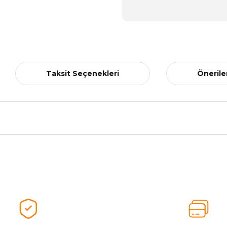
Taksit Seçenekleri
Önerile
nularda yetersiz gördüğünüz noktaları öneri formunu kullanarak tarafımız
Ürünü Değerlendirerek Müşterilerimize Deneyiminizden Bahsedin🤩
Ürünü Değerlendir