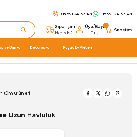
0535 104 37 48
0535 104 37 48
Siparişim
Üye/Bayi
Sepetim
Nerede?
Girişi
op ve Banyo
Dekorasyon
Küçük Ev Aletleri
n tüm ürünleri
xe Uzun Havluluk