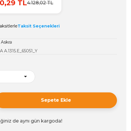
0,29 TL
4.128,02 TL
ksitlerle
Taksit Seçenekleri
 Askısı
 A.1315.E_65051_Y
Sepete Ekle
iğiniz de aynı gün kargoda!