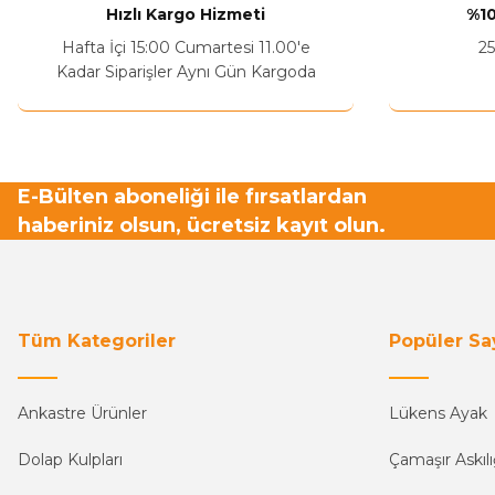
Hızlı Kargo Hizmeti
%10
Ürün fiyatı diğer sitelerden daha pahalı.
Hafta İçi 15:00 Cumartesi 11.00'e
25
Bu ürüne benzer farklı alternatifler olmalı.
Kadar Siparişler Aynı Gün Kargoda
E-Bülten aboneliği ile fırsatlardan
haberiniz olsun, ücretsiz kayıt olun.
Tüm Kategoriler
Popüler Sa
Ankastre Ürünler
Lükens Ayak
Dolap Kulpları
Çamaşır Askılı