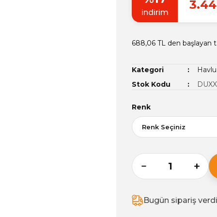
3.44
indirim
688,06 TL den başlayan ta
Kategori
Havlu
Stok Kodu
DUXXA
Renk
Bugün sipariş verd