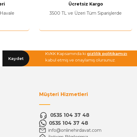
ri
Ücretsiz Kargo
 Havale
3500 TL ve Üzeri Tüm Siparişlerde
KVKK Kapsamında ki
gizlilik politikamızı
Kaydet
kabul etmiş ve onaylamış olursunuz.
Müşteri Hizmetleri
0535 104 37 48
0535 104 37 48
info@onlinehirdavat.com