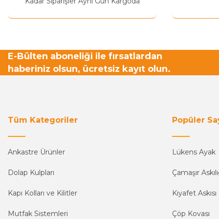
Kadar Siparişler Aynı Gün Kargoda
E-Bülten aboneliği ile fırsatlardan
haberiniz olsun, ücretsiz kayıt olun.
Tüm Kategoriler
Popüler Sa
Ankastre Ürünler
Lükens Ayak
Dolap Kulpları
Çamaşır Askılı
Kapı Kolları ve Kilitler
Kıyafet Askısı
Mutfak Sistemleri
Çöp Kovası