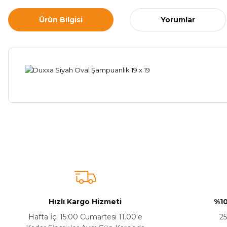
Ürün Bilgisi
Yorumlar
Bu ürünün fiyat bilgisi, resim, ürün açıklamalarında ve diğer ko
Görüş ve önerileriniz için teşekkür ederiz.
Ürün resmi kalitesiz, bozuk veya görüntülenemiyor.
Ürün açıklamasında eksik bilgiler bulunuyor.
Sitenize Pek Güvenemedim
Hızlı Kargo Hizmeti
%10
Ürün fiyatı diğer sitelerden daha pahalı.
Hafta İçi 15:00 Cumartesi 11.00'e
25
Bu ürüne benzer farklı alternatifler olmalı.