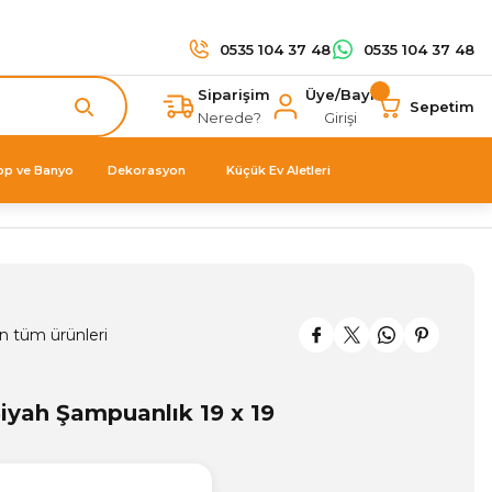
0535 104 37 48
0535 104 37 48
Siparişim
Üye/Bayi
Sepetim
Nerede?
Girişi
op ve Banyo
Dekorasyon
Küçük Ev Aletleri
n tüm ürünleri
Siyah Şampuanlık 19 x 19