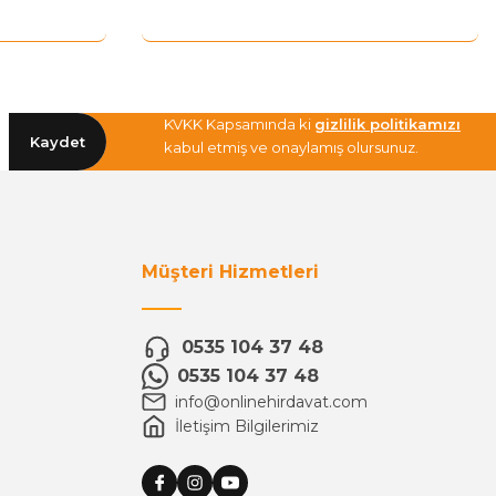
KVKK Kapsamında ki
gizlilik politikamızı
Kaydet
kabul etmiş ve onaylamış olursunuz.
Müşteri Hizmetleri
0535 104 37 48
0535 104 37 48
info@onlinehirdavat.com
İletişim Bilgilerimiz