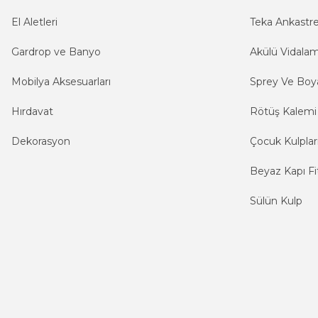
El Aletleri
Teka Ankastr
Gardrop ve Banyo
Akülü Vidala
Mobilya Aksesuarları
Sprey Ve Boya
Hırdavat
Rötüş Kalemi
Dekorasyon
Çocuk Kulplar
Beyaz Kapı Fit
Sülün Kulp