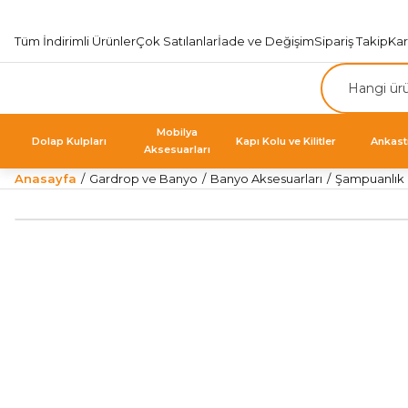
Tüm İndirimli Ürünler
Çok Satılanlar
İade ve Değişim
Sipariş Takip
Ka
Mobilya
Dolap Kulpları
Kapı Kolu ve Kilitler
Ankast
Aksesuarları
Anasayfa
Gardrop ve Banyo
Banyo Aksesuarları
Şampuanlık