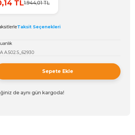
0,14 TL
1.944,01 TL
ksitlerle
Taksit Seçenekleri
anlık
 A.502.S_62930
Sepete Ekle
iğiniz de aynı gün kargoda!