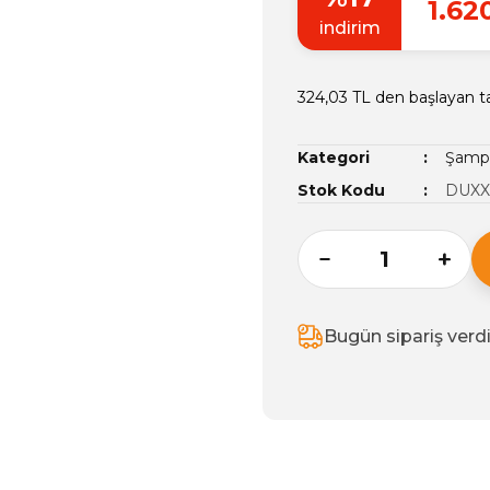
1.62
indirim
324,03 TL den başlayan ta
Kategori
Şampu
Stok Kodu
DUXXA
Bugün sipariş verd