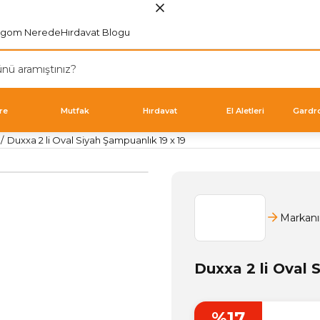
rgom Nerede
Hırdavat Blogu
re
Mutfak
Hırdavat
El Aletleri
Gardr
Duxxa 2 li Oval Siyah Şampuanlık 19 x 19
Markanı
Duxxa 2 li Oval 
%17