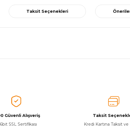
Taksit Seçenekleri
Önerile
nularda yetersiz gördüğünüz noktaları öneri formunu kullanarak tarafımız
Ürünü Değerlendirerek Müşterilerimize Deneyiminizden Bahsedin🤩
Ürünü Değerlendir
0 Güvenli Alışveriş
Taksit Seçenekle
6bit SSL Sertifikası
Kredi Kartına Taksit ve