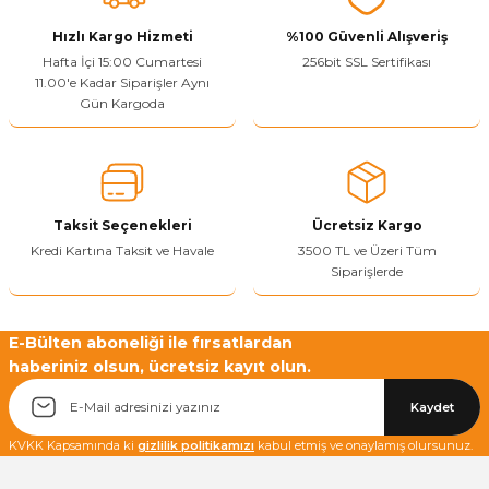
Görüş ve önerileriniz için teşekkür ederiz.
Hızlı Kargo Hizmeti
%100 Güvenli Alışveriş
Ürün resmi kalitesiz, bozuk veya görüntülenemiyor.
Hafta İçi 15:00 Cumartesi
256bit SSL Sertifikası
11.00'e Kadar Siparişler Aynı
Ürün açıklamasında eksik bilgiler bulunuyor.
Gün Kargoda
Sitenize Pek Güvenemedim
Ürün fiyatı diğer sitelerden daha pahalı.
Bu ürüne benzer farklı alternatifler olmalı.
Taksit Seçenekleri
Ücretsiz Kargo
Kredi Kartına Taksit ve Havale
3500 TL ve Üzeri Tüm
Siparişlerde
Yetkiliye Gönder
E-Bülten aboneliği ile fırsatlardan
haberiniz olsun, ücretsiz kayıt olun.
Kaydet
KVKK Kapsamında ki
gizlilik politikamızı
kabul etmiş ve onaylamış olursunuz.