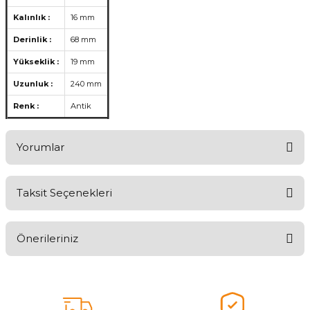
Kalınlık :
16 mm
Derinlik :
68 mm
Yükseklik
:
19 mm
Uzunluk :
240 mm
Renk :
Antik
Yorumlar
Taksit Seçenekleri
Ürünü Değerlendirerek Müşterilerimize Deneyiminizden Bahsedin
🤩
Önerileriniz
Ürünü Değerlendir
Bu ürünün fiyat bilgisi, resim, ürün açıklamalarında ve diğer
konularda yetersiz gördüğünüz noktaları öneri formunu kullanarak
tarafımıza iletebilirsiniz.