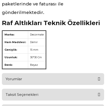
paketlerinde ve faturası ile
gönderilmektedir.
Raf Altlıkları Teknik Özellikleri
Marka:
Decormate
Ham Maddesi:
Demir
Genişlik:
15 mm
Uzunluk:
30*30 Cm
Renk:
Beyaz
Yorumlar
Taksit Seçenekleri
Ürünü Değerlendirerek Müşterilerimize Deneyiminizden Bahsedin
🤩