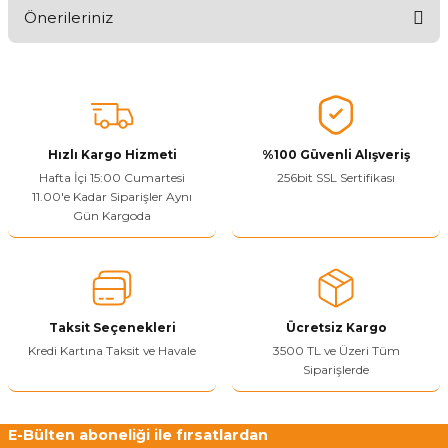
Önerileriniz
Ürünü Değerlendir
Bu ürünün fiyat bilgisi, resim, ürün açıklamalarında ve diğer
konularda yetersiz gördüğünüz noktaları öneri formunu kullanarak
tarafımıza iletebilirsiniz.
Görüş ve önerileriniz için teşekkür ederiz.
Hızlı Kargo Hizmeti
%100 Güvenli Alışveriş
Ürün resmi kalitesiz, bozuk veya görüntülenemiyor.
Hafta İçi 15:00 Cumartesi
256bit SSL Sertifikası
11.00'e Kadar Siparişler Aynı
Ürün açıklamasında eksik bilgiler bulunuyor.
Gün Kargoda
Sitenize Pek Güvenemedim
Ürün fiyatı diğer sitelerden daha pahalı.
Bu ürüne benzer farklı alternatifler olmalı.
Taksit Seçenekleri
Ücretsiz Kargo
Kredi Kartına Taksit ve Havale
3500 TL ve Üzeri Tüm
Siparişlerde
Yetkiliye Gönder
E-Bülten aboneliği ile fırsatlardan