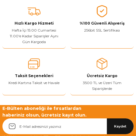
konularda yetersiz gördüğünüz noktaları öneri formunu kullanarak
tarafımıza iletebilirsiniz.
Görüş ve önerileriniz için teşekkür ederiz.
Hızlı Kargo Hizmeti
%100 Güvenli Alışveriş
Ürün resmi kalitesiz, bozuk veya görüntülenemiyor.
Hafta İçi 15:00 Cumartesi
256bit SSL Sertifikası
11.00'e Kadar Siparişler Aynı
Ürün açıklamasında eksik bilgiler bulunuyor.
Gün Kargoda
Sitenize Pek Güvenemedim
Ürün fiyatı diğer sitelerden daha pahalı.
Bu ürüne benzer farklı alternatifler olmalı.
Taksit Seçenekleri
Ücretsiz Kargo
Kredi Kartına Taksit ve Havale
3500 TL ve Üzeri Tüm
Siparişlerde
Yetkiliye Gönder
E-Bülten aboneliği ile fırsatlardan
haberiniz olsun, ücretsiz kayıt olun.
Kaydet