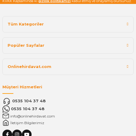
KVKK Kapsamında ki
gizlilik politikamızı
kabul etmiş ve onaylamış olursunuz.
Tüm Kategoriler
Popüler Sayfalar
Onlinehirdavat.com
Müşteri Hizmetleri
0535 104 37 48
0535 104 37 48
info@onlinehirdavat.com
İletişim Bilgilerimiz