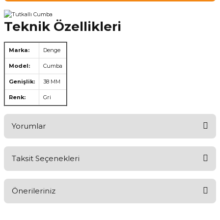
Teknik Özellikleri
Marka:
Denge
Model:
Cumba
Genişlik:
38 MM
Renk:
Gri
Yorumlar
Taksit Seçenekleri
Ürünü Değerlendirerek Müşterilerimize Deneyiminizden Bahsedin
🤩
Önerileriniz
Ürünü Değerlendir
Bu ürünün fiyat bilgisi, resim, ürün açıklamalarında ve diğer