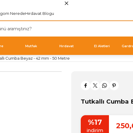
rgom Nerede
Hırdavat Blogu
re
Mutfak
Hırdavat
El Aletleri
Gardr
allı Cumba Beyaz - 42 mm - 50 Metre
Tutkallı Cumba 
%17
250,
indirim