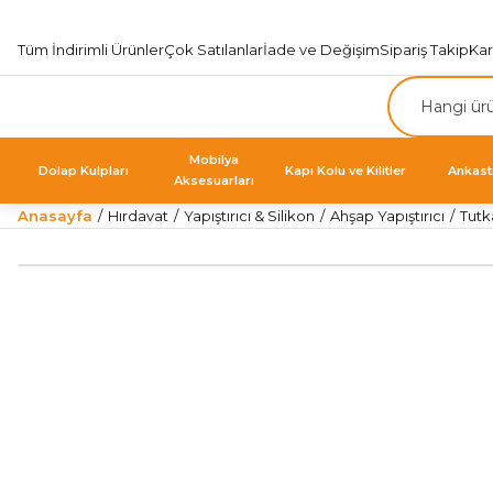
Tüm İndirimli Ürünler
Çok Satılanlar
İade ve Değişim
Sipariş Takip
Ka
Mobilya
Dolap Kulpları
Kapı Kolu ve Kilitler
Ankast
Aksesuarları
Anasayfa
Hırdavat
Yapıştırıcı & Silikon
Ahşap Yapıştırıcı
Tutk