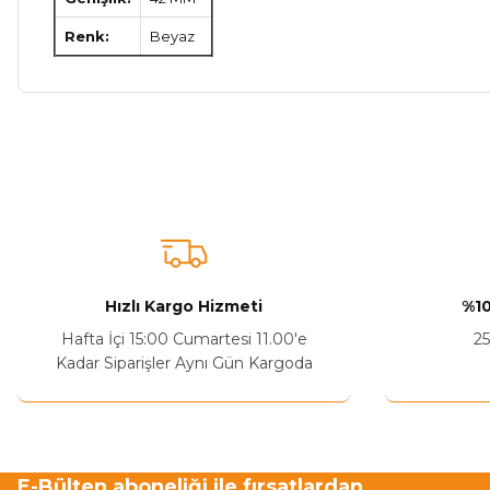
Renk:
Beyaz
Bu ürünün fiyat bilgisi, resim, ürün açıklamalarında ve diğer ko
Görüş ve önerileriniz için teşekkür ederiz.
Ürün resmi kalitesiz, bozuk veya görüntülenemiyor.
Ürün açıklamasında eksik bilgiler bulunuyor.
Sitenize Pek Güvenemedim
Hızlı Kargo Hizmeti
%10
Ürün fiyatı diğer sitelerden daha pahalı.
Hafta İçi 15:00 Cumartesi 11.00'e
25
Bu ürüne benzer farklı alternatifler olmalı.
Kadar Siparişler Aynı Gün Kargoda
E-Bülten aboneliği ile fırsatlardan