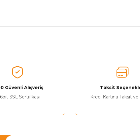
nularda yetersiz gördüğünüz noktaları öneri formunu kullanarak tarafımız
Ürünü Değerlendirerek Müşterilerimize Deneyiminizden Bahsedin🤩
Ürünü Değerlendir
0 Güvenli Alışveriş
Taksit Seçenekle
6bit SSL Sertifikası
Kredi Kartına Taksit ve