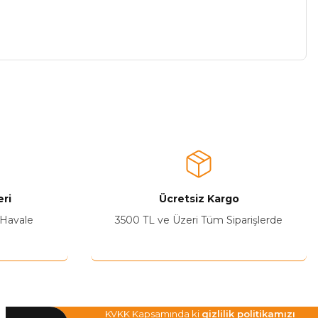
a iletebilirsiniz.
ri
Ücretsiz Kargo
 Havale
3500 TL ve Üzeri Tüm Siparişlerde
KVKK Kapsamında ki
gizlilik politikamızı