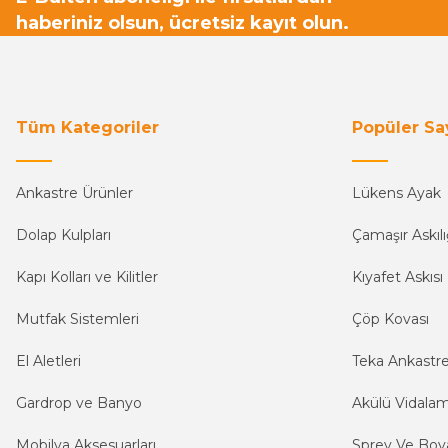
haberiniz olsun, ücretsiz kayıt olun.
Tüm Kategoriler
Popüler Sa
Ankastre Ürünler
Lükens Ayak
Dolap Kulpları
Çamaşır Askılı
Kapı Kolları ve Kilitler
Kıyafet Askısı
Mutfak Sistemleri
Çöp Kovası
El Aletleri
Teka Ankastr
Gardrop ve Banyo
Akülü Vidala
Mobilya Aksesuarları
Sprey Ve Boya