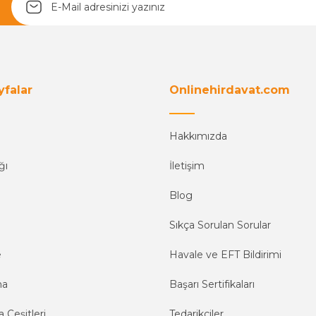
Yetkiliye Gönder
yfalar
Onlinehirdavat.com
Hakkımızda
ğı
İletişim
Blog
Sıkça Sorulan Sorular
e
Havale ve EFT Bildirimi
ma
Başarı Sertifikaları
 Çeşitleri
Tedarikçiler