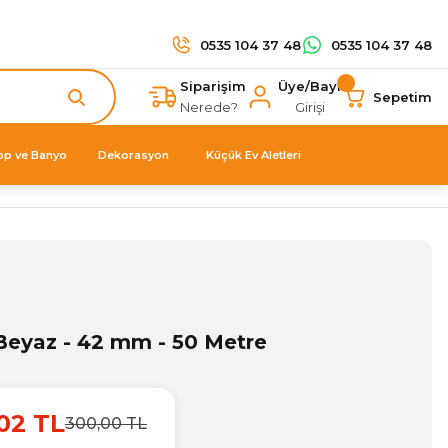
0535 104 37 48
0535 104 37 48
Siparişim
Üye/Bayi
Sepetim
Nerede?
Girişi
op ve Banyo
Dekorasyon
Küçük Ev Aletleri
Beyaz - 42 mm - 50 Metre
02 TL
300,00 TL