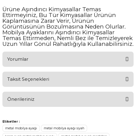
Ürüne Aşındırıcı Kimyasallar Temas
Ettirmeyiniz, Bu Tür Kimyasallar Ürünün
Kaplamasına Zarar Verir, Ürünün
Görüntüsünün Bozulmasına Neden Olurlar.
Mobilya Ayaklarını Aşındırıcı Kimyasallar
Temas Ettirmeden, Nemli Bez ile Temizleyerek
Uzun Yıllar Gönül Rahatlığıyla Kullanabilirsiniz.
Yorumlar
Taksit Seçenekleri
Ürünü Değerlendirerek Müşterilerimize Deneyiminizden Bahsedin
🤩
Önerileriniz
Ürünü Değerlendir
Bu ürünün fiyat bilgisi, resim, ürün açıklamalarında ve diğer
konularda yetersiz gördüğünüz noktaları öneri formunu kullanarak
Etiketler :
tarafımıza iletebilirsiniz.
metal mobilya ayağı
metal mobilya ayağı siyah
Görüş ve önerileriniz için teşekkür ederiz.