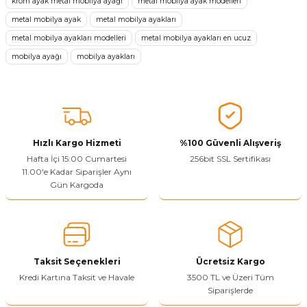
krom ayak metal mobilya ayağı
metal mobilya ayak modelleri
metal mobilya ayak
metal mobilya ayakları
Ürün resmi kalitesiz, bozuk veya görüntülenemiyor.
metal mobilya ayakları modelleri
metal mobilya ayakları en ucuz
Ürün açıklamasında eksik bilgiler bulunuyor.
mobilya ayağı
mobilya ayakları
Sitenize Pek Güvenemedim
Ürün fiyatı diğer sitelerden daha pahalı.
Bu ürüne benzer farklı alternatifler olmalı.
Hızlı Kargo Hizmeti
%100 Güvenli Alışveriş
Hafta İçi 15:00 Cumartesi
256bit SSL Sertifikası
11.00'e Kadar Siparişler Aynı
Gün Kargoda
Yetkiliye Gönder
Taksit Seçenekleri
Ücretsiz Kargo
Kredi Kartına Taksit ve Havale
3500 TL ve Üzeri Tüm
Siparişlerde