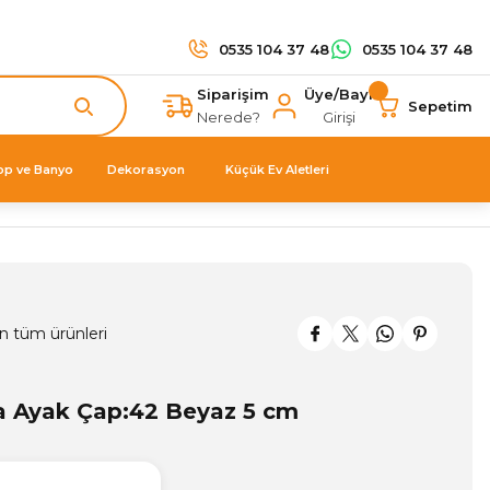
0535 104 37 48
0535 104 37 48
Siparişim
Üye/Bayi
Sepetim
Nerede?
Girişi
op ve Banyo
Dekorasyon
Küçük Ev Aletleri
n tüm ürünleri
a Ayak Çap:42 Beyaz 5 cm