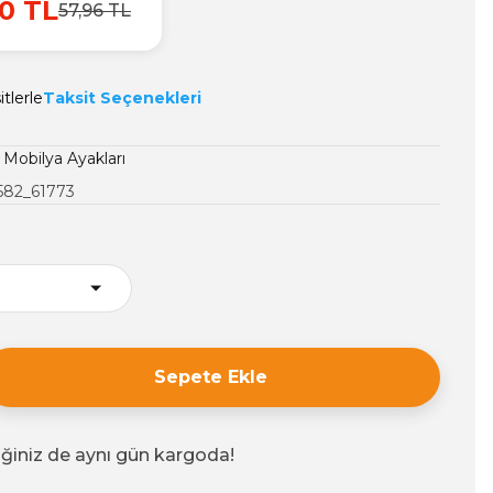
0 TL
57,96 TL
tlerle
Taksit Seçenekleri
 Mobilya Ayakları
582_61773
Sepete Ekle
iğiniz de aynı gün kargoda!