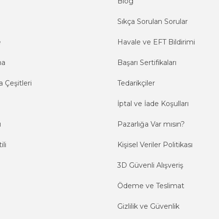
Blog
Sıkça Sorulan Sorular
e
Havale ve EFT Bildirimi
ma
Başarı Sertifikaları
 Çeşitleri
Tedarikçiler
İptal ve İade Koşulları
ı
Pazarlığa Var mısın?
ili
Kişisel Veriler Politikası
3D Güvenli Alışveriş
Ödeme ve Teslimat
Gizlilik ve Güvenlik