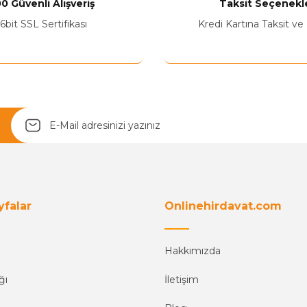
0 Güvenli Alışveriş
Taksit Seçenekle
Yetkiliye Gönder
6bit SSL Sertifikası
Kredi Kartına Taksit ve
yfalar
Onlinehirdavat.com
Hakkımızda
ğı
İletişim