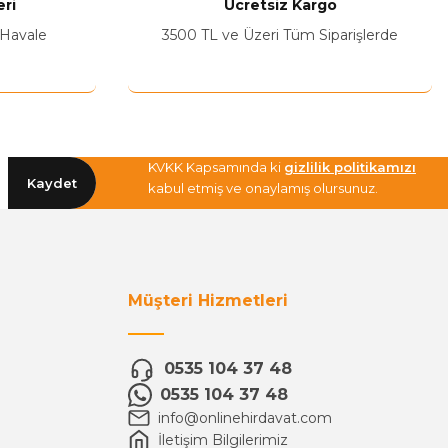
ri
Ücretsiz Kargo
 Havale
3500 TL ve Üzeri Tüm Siparişlerde
KVKK Kapsamında ki
gizlilik politikamızı
Kaydet
kabul etmiş ve onaylamış olursunuz.
Müşteri Hizmetleri
0535 104 37 48
0535 104 37 48
info@onlinehirdavat.com
İletişim Bilgilerimiz