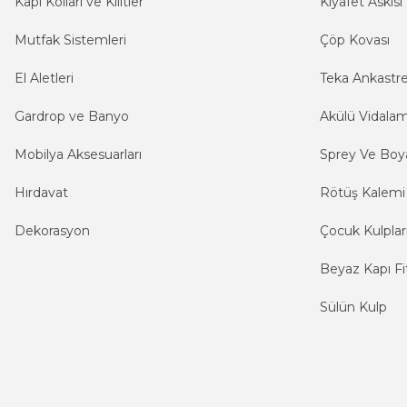
Kapı Kolları ve Kilitler
Kıyafet Askısı
Mutfak Sistemleri
Çöp Kovası
El Aletleri
Teka Ankastr
Gardrop ve Banyo
Akülü Vidala
Mobilya Aksesuarları
Sprey Ve Boya
Hırdavat
Rötüş Kalemi
Dekorasyon
Çocuk Kulplar
Beyaz Kapı Fit
Sülün Kulp