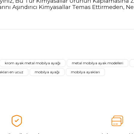
eyiniz, Bu Tür Kimyasallar Ürünün Kaplamasına 
ını Aşındırıcı Kimyasallar Temas Ettirmeden, Ne
nularda yetersiz gördüğünüz noktaları öneri formunu kullanarak tarafımız
Ürünü Değerlendirerek Müşterilerimize Deneyiminizden Bahsedin🤩
krom ayak metal mobilya ayağı
metal mobilya ayak modelleri
Ürünü Değerlendir
kları en ucuz
mobilya ayağı
mobilya ayakları