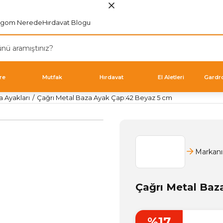
rgom Nerede
Hırdavat Blogu
re
Mutfak
Hırdavat
El Aletleri
Gardr
a Ayakları
Çağrı Metal Baza Ayak Çap:42 Beyaz 5 cm
Markanı
Çağrı Metal Baz
%17