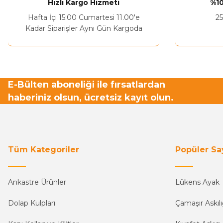
Hızlı Kargo Hizmeti
%10
Hafta İçi 15:00 Cumartesi 11.00'e
25
Kadar Siparişler Aynı Gün Kargoda
E-Bülten aboneliği ile fırsatlardan
haberiniz olsun, ücretsiz kayıt olun.
Tüm Kategoriler
Popüler Sa
Ankastre Ürünler
Lükens Ayak
Dolap Kulpları
Çamaşır Askılı