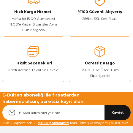
Ürün açıklamasında eksik bilgiler bulunuyor.
Sitenize Pek Güvenemedim
Hızlı Kargo Hizmeti
%100 Güvenli Alışveriş
Hafta İçi 15:00 Cumartesi
256bit SSL Sertifikası
Ürün fiyatı diğer sitelerden daha pahalı.
11.00'e Kadar Siparişler Aynı
Bu ürüne benzer farklı alternatifler olmalı.
Gün Kargoda
Taksit Seçenekleri
Ücretsiz Kargo
Yetkiliye Gönder
Kredi Kartına Taksit ve Havale
3500 TL ve Üzeri Tüm
Siparişlerde
E-Bülten aboneliği ile fırsatlardan
haberiniz olsun, ücretsiz kayıt olun.
Kaydet
KVKK Kapsamında ki
gizlilik politikamızı
kabul etmiş ve onaylamış olursunuz.