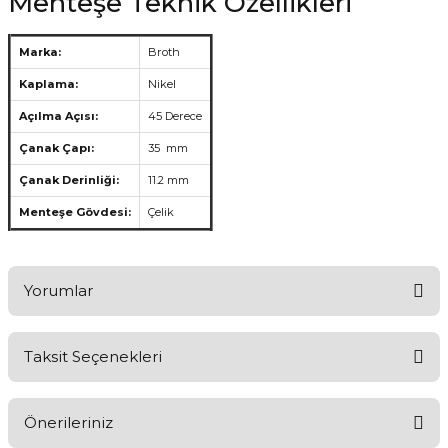
Menteşe Teknik Özellikleri
Marka:
Broth
Kaplama:
Nikel
Açılma Açısı:
45 Derece
Çanak Çapı:
35 mm
Çanak Derinliği:
11.2 mm
Menteşe Gövdesi:
Çelik
Yorumlar
Taksit Seçenekleri
Ürünü Değerlendirerek Müşterilerimize Deneyiminizden Bahsedin
🤩
Önerileriniz