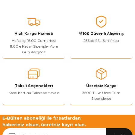
Ürünü Değerlendir
Bu ürünün fiyat bilgisi, resim, ürün açıklamalarında ve diğer
konularda yetersiz gördüğünüz noktaları öneri formunu kullanarak
tarafımıza iletebilirsiniz.
Görüş ve önerileriniz için teşekkür ederiz.
Hızlı Kargo Hizmeti
%100 Güvenli Alışveriş
Ürün resmi kalitesiz, bozuk veya görüntülenemiyor.
Hafta İçi 15:00 Cumartesi
256bit SSL Sertifikası
11.00'e Kadar Siparişler Aynı
Ürün açıklamasında eksik bilgiler bulunuyor.
Gün Kargoda
Sitenize Pek Güvenemedim
Ürün fiyatı diğer sitelerden daha pahalı.
Bu ürüne benzer farklı alternatifler olmalı.
Taksit Seçenekleri
Ücretsiz Kargo
Kredi Kartına Taksit ve Havale
3500 TL ve Üzeri Tüm
Siparişlerde
Yetkiliye Gönder
E-Bülten aboneliği ile fırsatlardan
haberiniz olsun, ücretsiz kayıt olun.