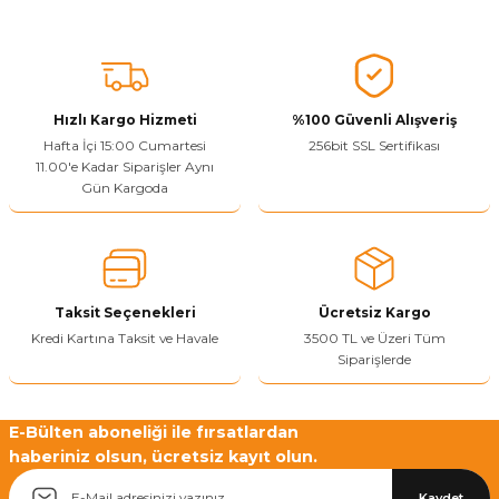
Ürünü Değerlendir
Bu ürünün fiyat bilgisi, resim, ürün açıklamalarında ve diğer
konularda yetersiz gördüğünüz noktaları öneri formunu kullanarak
tarafımıza iletebilirsiniz.
Görüş ve önerileriniz için teşekkür ederiz.
Hızlı Kargo Hizmeti
%100 Güvenli Alışveriş
Ürün resmi kalitesiz, bozuk veya görüntülenemiyor.
Hafta İçi 15:00 Cumartesi
256bit SSL Sertifikası
11.00'e Kadar Siparişler Aynı
Ürün açıklamasında eksik bilgiler bulunuyor.
Gün Kargoda
Sitenize Pek Güvenemedim
Ürün fiyatı diğer sitelerden daha pahalı.
Bu ürüne benzer farklı alternatifler olmalı.
Taksit Seçenekleri
Ücretsiz Kargo
Kredi Kartına Taksit ve Havale
3500 TL ve Üzeri Tüm
Siparişlerde
Yetkiliye Gönder
E-Bülten aboneliği ile fırsatlardan
haberiniz olsun, ücretsiz kayıt olun.
Kaydet