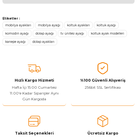
Ürünü Değerlendir
Bu ürünün fiyat bilgisi, resim, ürün açıklamalarında ve diğer
konularda yetersiz gördüğünüz noktaları öneri formunu kullanarak
Etiketler :
tarafımıza iletebilirsiniz.
mobilya ayakları
mobilya ayağı
koltuk ayakları
koltuk ayağı
Görüş ve önerileriniz için teşekkür ederiz.
komodin ayağı
dolap ayağı
tv ünitesi ayağı
koltuk ayak modelleri
kanepe ayağı
dolap ayakları
Ürün resmi kalitesiz, bozuk veya görüntülenemiyor.
Ürün açıklamasında eksik bilgiler bulunuyor.
Sitenize Pek Güvenemedim
Ürün fiyatı diğer sitelerden daha pahalı.
Bu ürüne benzer farklı alternatifler olmalı.
Hızlı Kargo Hizmeti
%100 Güvenli Alışveriş
Hafta İçi 15:00 Cumartesi
256bit SSL Sertifikası
11.00'e Kadar Siparişler Aynı
Gün Kargoda
Yetkiliye Gönder
Taksit Seçenekleri
Ücretsiz Kargo