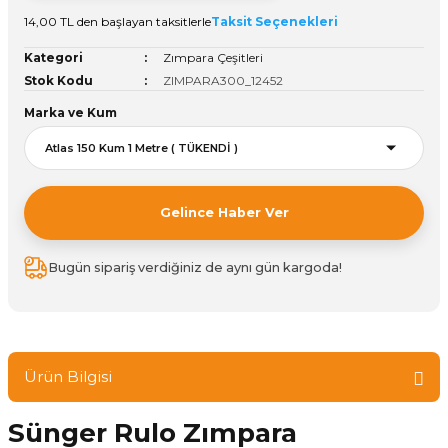
14,00 TL den başlayan taksitlerle
Taksit Seçenekleri
Vitrin Ara Ayakları
Askı Boruları ve Flanşları
Cam Kilidi
Piton Askı
Tutkal Çeşitleri
Fırça ve Spatula
Sıcak Hava Tabancası
Sabunluk
Pantolonluk
Kategori
Zımpara Çeşitleri
Ayak Tablaları
Ara Ayak ve Aparatları
Sandık Kilitleri
Streç
El Rendesi
Şampuanlık
Stok Kodu
ZIMPARA300_12452
Marka ve Kum
aları
Papuç Çeşitleri
Elektronik Kilitler
Vida, Dübel ve Çivi
Silikon Tabancaları
Tuvalet Fırçalığı
Zımba Teli
Tuvalet Kağıtlılığı
Gelince Haber Ver
Zımpara Çeşitleri
Bugün sipariş verdiğiniz de aynı gün kargoda!
Ürün Bilgisi
Sünger Rulo Zımpara