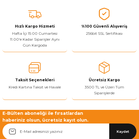
Ürün fiyatı diğer sitelerden daha pahalı.
Bu ürüne benzer farklı alternatifler olmalı.
Hızlı Kargo Hizmeti
%100 Güvenli Alışveriş
Hafta İçi 15:00 Cumartesi
256bit SSL Sertifikası
11.00'e Kadar Siparişler Aynı
Gün Kargoda
Yetkiliye Gönder
Taksit Seçenekleri
Ücretsiz Kargo
Kredi Kartına Taksit ve Havale
3500 TL ve Üzeri Tüm
Siparişlerde
E-Bülten aboneliği ile fırsatlardan
haberiniz olsun, ücretsiz kayıt olun.
Kaydet