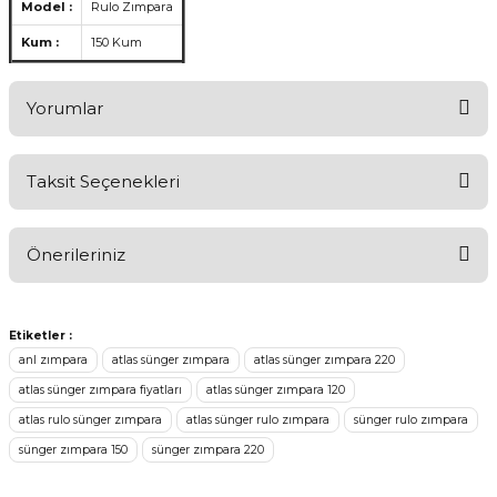
Model :
Rulo Zımpara
Kum :
150 Kum
Yorumlar
Taksit Seçenekleri
Ürünü Değerlendirerek Müşterilerimize Deneyiminizden Bahsedin
🤩
Önerileriniz
Ürünü Değerlendir
Bu ürünün fiyat bilgisi, resim, ürün açıklamalarında ve diğer
konularda yetersiz gördüğünüz noktaları öneri formunu kullanarak
Etiketler :
tarafımıza iletebilirsiniz.
anl zımpara
atlas sünger zımpara
atlas sünger zımpara 220
Görüş ve önerileriniz için teşekkür ederiz.
atlas sünger zımpara fiyatları
atlas sünger zımpara 120
atlas rulo sünger zımpara
atlas sünger rulo zımpara
sünger rulo zımpara
Ürün resmi kalitesiz, bozuk veya görüntülenemiyor.
sünger zımpara 150
sünger zımpara 220
Ürün açıklamasında eksik bilgiler bulunuyor.
Sitenize Pek Güvenemedim