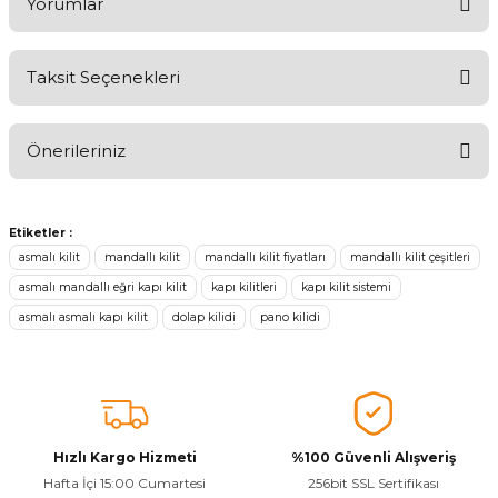
Yorumlar
Taksit Seçenekleri
Ürünü Değerlendirerek Müşterilerimize Deneyiminizden Bahsedin
🤩
Önerileriniz
Ürünü Değerlendir
Bu ürünün fiyat bilgisi, resim, ürün açıklamalarında ve diğer
konularda yetersiz gördüğünüz noktaları öneri formunu kullanarak
Etiketler :
tarafımıza iletebilirsiniz.
asmalı kilit
mandallı kilit
mandallı kilit fiyatları
mandallı kilit çeşitleri
Görüş ve önerileriniz için teşekkür ederiz.
asmalı mandallı eğri kapı kilit
kapı kilitleri
kapı kilit sistemi
asmalı asmalı kapı kilit
dolap kilidi
pano kilidi
Ürün resmi kalitesiz, bozuk veya görüntülenemiyor.
Ürün açıklamasında eksik bilgiler bulunuyor.
Sitenize Pek Güvenemedim
Ürün fiyatı diğer sitelerden daha pahalı.
Bu ürüne benzer farklı alternatifler olmalı.
Hızlı Kargo Hizmeti
%100 Güvenli Alışveriş
Hafta İçi 15:00 Cumartesi
256bit SSL Sertifikası