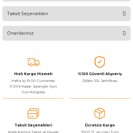
Taksit Seçenekleri
Ürünü Değerlendirerek Müşterilerimize Deneyiminizden Bahsedin
🤩
Önerileriniz
Ürünü Değerlendir
Bu ürünün fiyat bilgisi, resim, ürün açıklamalarında ve diğer
konularda yetersiz gördüğünüz noktaları öneri formunu kullanarak
tarafımıza iletebilirsiniz.
Görüş ve önerileriniz için teşekkür ederiz.
Hızlı Kargo Hizmeti
%100 Güvenli Alışveriş
Ürün resmi kalitesiz, bozuk veya görüntülenemiyor.
Hafta İçi 15:00 Cumartesi
256bit SSL Sertifikası
11.00'e Kadar Siparişler Aynı
Ürün açıklamasında eksik bilgiler bulunuyor.
Gün Kargoda
Sitenize Pek Güvenemedim
Ürün fiyatı diğer sitelerden daha pahalı.
Bu ürüne benzer farklı alternatifler olmalı.
Taksit Seçenekleri
Ücretsiz Kargo
Kredi Kartına Taksit ve Havale
3500 TL ve Üzeri Tüm